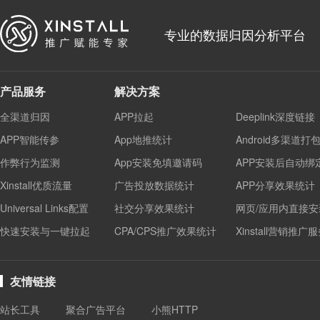
专业的数据归因分析平台
产品服务
解决方案
全渠道归因
APP拉起
Deeplink深度链接
APP智能传参
App地推统计
Android多渠道打
作弊行为监测
App安装免填邀请码
APP安装后自动绑
Xinstall优质流量
广告投放数据统计
APP分享效果统计
Universal Links配置
社交分享效果统计
网页/应用内直接安
快速安装与一键拉起
CPA/CPS推广效果统计
Xinstall营销推广
友情链接
站长工具
聚合广告平台
小熊HTTP