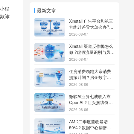
小程
最新文章
欺诈
Xinstall 广告平台和第三
方统计差异大怎么办?数
据误差排查指南
2026-08-07
Xinstall 渠道反作弊怎么
做 ?虚假流量识别与风控
防刷解析
2026-08-07
住房消费领跑大宗消费
提振计划？房企数字化
转型加速线下场景智能
2026-08-06
传参
微软AI业务七成收入靠
OpenAI？巨头捆绑倒逼
出海App独立追踪全渠道
2026-08-06
流量
AMD二季度营收暴增
50%？数据中心翻倍增
长驱动跨端分发新底座