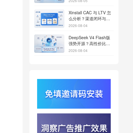
2026-08-05
Xinstall CAC 与 LTV 怎
么分析？渠道闭环与投
放回报解析
2026-08-04
DeepSeek V4 Flash版
强势开源？高性价比基
座模型重塑长尾应用全
2026-08-04
渠道统计版图
Qwen3.8登顶开源王
座？2.4T巨兽引爆智能
体免填邀请码分发潮
2026-08-04
行云科技算力订单超154
亿？底座产能扩张激活
AI应用多终端流转新周
2026-08-04
期
苹果带摄像头的 AirPods
今年亮相？视觉智能引
爆硬件分发与全渠道归
2026-08-03
因升级