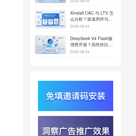
2026-08-05
Xinstall CAC 与 LTV 怎
么分析？渠道闭环与投
放回报解析
2026-08-04
DeepSeek V4 Flash版
强势开源？高性价比基
座模型重塑长尾应用全
2026-08-04
渠道统计版图
Qwen3.8登顶开源王
座？2.4T巨兽引爆智能
体免填邀请码分发潮
2026-08-04
行云科技算力订单超154
亿？底座产能扩张激活
AI应用多终端流转新周
2026-08-04
期
苹果带摄像头的 AirPods
今年亮相？视觉智能引
爆硬件分发与全渠道归
2026-08-03
因升级