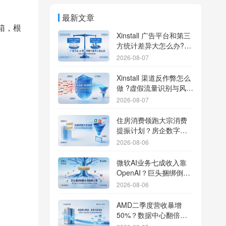
最新文章
箱，根
Xinstall 广告平台和第三
方统计差异大怎么办?数
据误差排查指南
2026-08-07
Xinstall 渠道反作弊怎么
做 ?虚假流量识别与风控
防刷解析
2026-08-07
住房消费领跑大宗消费
提振计划？房企数字化
转型加速线下场景智能
2026-08-06
传参
微软AI业务七成收入靠
OpenAI？巨头捆绑倒逼
出海App独立追踪全渠道
2026-08-06
流量
AMD二季度营收暴增
50%？数据中心翻倍增
长驱动跨端分发新底座