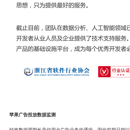
苹果广告投放数据监测
转换数据周期长是信用卡广告业务的通病，因此前期只能以