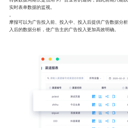
实时表单数据的监视。
。
摩报可以为广告投入前、投入中、投入后提供广告数据分析
入后的数据分析，使广告主的广告投入更加高效明确。