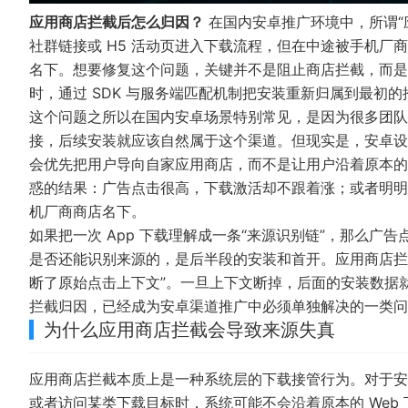
应用商店拦截后怎么归因？
在国内安卓推广环境中，所谓“
社群链接或 H5 活动页进入下载流程，但在中途被手机
名下。想要修复这个问题，关键并不是阻止商店拦截，而是在
时，通过 SDK 与服务端匹配机制把安装重新归属到最初的
这个问题之所以在国内安卓场景特别常见，是因为很多团队
接，后续安装就应该自然属于这个渠道。但现实是，安卓设
会优先把用户导向自家应用商店，而不是让用户沿着原本的
惑的结果：广告点击很高，下载激活却不跟着涨；或者明明
机厂商商店名下。
如果把一次 App 下载理解成一条“来源识别链”，那么
是否还能识别来源的，是后半段的安装和首开。应用商店拦
断了原始点击上下文”。一旦上下文断掉，后面的安装数据
拦截归因，已经成为安卓渠道推广中必须单独解决的一类问
为什么应用商店拦截会导致来源失真
应用商店拦截本质上是一种系统层的下载接管行为。对于安
或者访问某类下载目标时，系统可能不会沿着原本的 Web