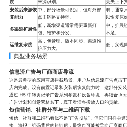
度
来源识别。
丢失上下
安装后来源恢
中，部分场景可识别，但对外部
弱，通常
复能力
点击链路支持弱。
以恢复原
低，新增渠道通常需要重新打
中，扩展
多渠道扩展性
包、维护和分发。
不足。
高，包管理、版本同步、渠道维
运维复杂度
低，实现
护压力大。
典型业务场景
信息流广告与厂商商店导流
这是最典型的应用商店拦截场景。用户从信息流广告点击下
店内完成。没有前置记录和安装后恢复能力时，这部分安装
通过 H5 中转页记录广告系列参数和设备环境，再结合 A
广告计划和创意素材名下，真正看清各投放入口的贡献。
短信营销、社群分享与二维码下载
短信、社群和二维码看似不是“广告投放”，但它们同样会
接、海报二维码背后的短链后，最终也可能被导向厂商商店