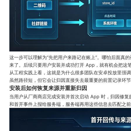
这一步可以理解为“先把用户来路记在账上”。哪怕后面真
来了。后续只要用户安装并成功打开 App，就有机会把这
从工程实践上看，这就是为什么很多团队在安卓投放里强调“
虽然路径短，但它会让归因直接失去最重要的前置记录环节
安装后如何恢复来源并重新归因
当用户从厂商商店完成安装并首次启动 App 时，归因修复的
和首开事件上报给服务端，服务端再用这些信息去匹配之前在