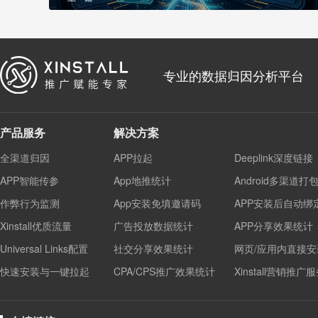
专业的数据归因分析平台
产品服务
解决方案
全渠道归因
APP拉起
Deeplink深度链接
APP智能传参
App地推统计
Android多渠道打
作弊行为监测
App安装免填邀请码
APP安装后自动绑
Xinstall优质流量
广告投放数据统计
APP分享效果统计
Universal Links配置
社交分享效果统计
网页/应用内直接安
快速安装与一键拉起
CPA/CPS推广效果统计
Xinstall营销推广