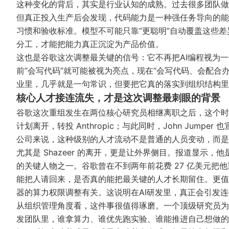
这种变化的背后，其实是行业认知的成熟。过去很多团队做A
但真正投入生产后会发现，代码能力是一种强任务导向的能
习惯和验收标准。模型不可能只靠“更聪明”自动覆盖这些
分工，才能把能力真正沉淀为产品价值。
这也是谷歌这次调整最关键的信号：它不再把AI编程视为
前“会写代码”就可能被视为亮点，现在“会写代码、会配合
业里，几乎就是一句常识，但要把它真的落实到组织结构里
核心人才接连流失，才是这次调整最刺眼的背景
谷歌这次重组发生在两位核心研究员相继离职之后，这个时间点很敏感。公
计划离开，转投 Anthropic；与此同时，John Jumper 也宣布
公司来说，这种级别的人才流动不是普通的人员变动，而
尤其是 Shazeer 的离开，更是让外界侧目。报道显示，他是 2
的关键人物之一。谷歌曾在不到两年前花费 27 亿美元把
能把人请回来，是否真的能把最关键的人才长期留住。更值得
器的算力权限调整有关。这说明在AI研发里，真正会引发
从组织管理角度看，这件事很值得琢磨。一个顶级研究员为什
发团队里，谁拿算力、谁优先跑实验、谁能推进自己想做的