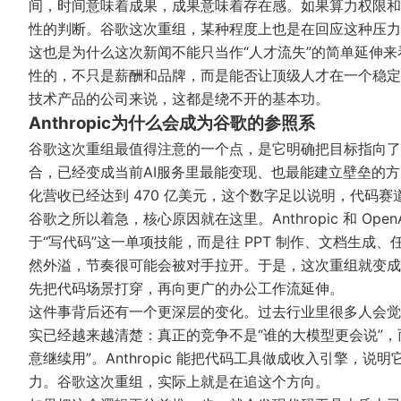
间，时间意味着成果，成果意味着存在感。如果算力权限和
性的判断。谷歌这次重组，某种程度上也是在回应这种压力
这也是为什么这次新闻不能只当作“人才流失”的简单延伸来
性的，不只是薪酬和品牌，而是能否让顶级人才在一个稳定
技术产品的公司来说，这都是绕不开的基本功。
Anthropic为什么会成为谷歌的参照系
谷歌这次重组最值得注意的一个点，是它明确把目标指向了 A
合，已经变成当前AI服务里最能变现、也最能建立壁垒的方向
化营收已经达到 470 亿美元，这个数字足以说明，代码
谷歌之所以着急，核心原因就在这里。Anthropic 和 O
于“写代码”这一单项技能，而是往 PPT 制作、文档生
然外溢，节奏很可能会被对手拉开。于是，这次重组就变成了
先把代码场景打穿，再向更广的办公工作流延伸。
这件事背后还有一个更深层的变化。过去行业里很多人会觉
实已经越来越清楚：真正的竞争不是“谁的大模型更会说”
意继续用”。Anthropic 能把代码工具做成收入引擎
力。谷歌这次重组，实际上就是在追这个方向。