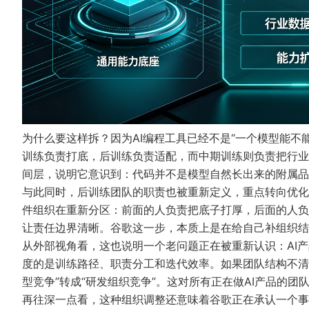
为什么要这样拆？因为AI编程工具已经不是“一个模型能不
训练负责打底，后训练负责适配，而中期训练则负责把行业
间层，说明它意识到：代码并不是模型自然长出来的附属品
与此同时，后训练团队的职责也被重新定义，重点转向优化
件组织在重新分区：前面的人负责把底子打厚，后面的人负
让责任边界清晰。谷歌这一步，本质上是在给自己补组织结
从外部视角看，这也说明一个老问题正在被重新认识：AI
度的是训练路径、职责分工和迭代效率。如果团队结构不清
型竞争”转成“研发组织竞争”。这对所有正在做AI产品的团
再往深一点看，这种组织调整还意味着谷歌正在承认一个事