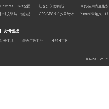
Universal Links配置
社交分享效果统计
网页/应用内直接安
快速安装与一键拉起
CPA/CPS推广效果统计
Xinstall营销推广
友情链接
站长工具
聚合广告平台
小熊HTTP
闽ICP备2024074