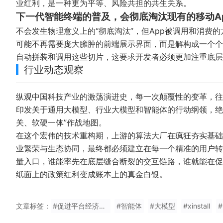
业红利，是一种更为平等、风险共担的共生关系。
下一代智能终端的普及，会彻底淘汰现有的移动A
不会发生物理意义上的“彻底淘汰”，但App被调用和消费的
可能不再需要庞大臃肿的前端展示界面，而是解构成一个个
自动拼装和调用这些切片，这要求开发者必须更加注重底层
行业动态观察
纵观中国科技产业的激荡演进史，每一次颠覆性的变革，往
印发关于通用大模型、行业大模型和智能体的行动纲领，绝
关、软硬一体”作战地图。
在这个宏伟的技术重构期，上游的算法大厂在疯狂夯实基础
业繁荣与生态协同，最终都必须建立在每一个精准的用户转
量入口，谁能率先在底层缝合断裂的交互链路，谁就能在促
纸面上的政策红利变成账本上的真金白银。
文章标签：
#促进平台经济大中小企业协同发展行动方案
#智能体
#大模型
#xinstall