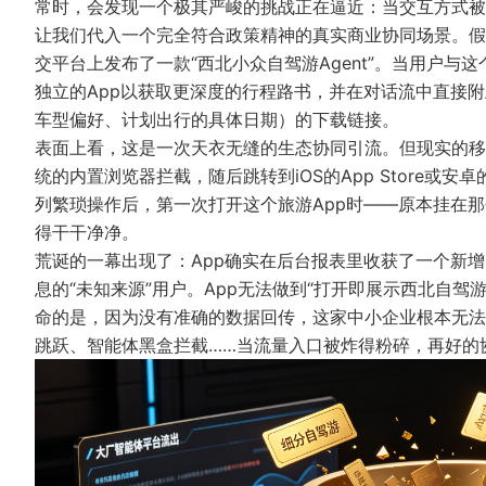
常时，会发现一个极其严峻的挑战正在逼近：当交互方式被
让我们代入一个完全符合政策精神的真实商业协同场景。假
交平台上发布了一款“西北小众自驾游Agent”。当用户与这
独立的App以获取更深度的行程路书，并在对话流中直接
车型偏好、计划出行的具体日期）的下载链接。
表面上看，这是一次天衣无缝的生态协同引流。但现实的移
统的内置浏览器拦截，随后跳转到iOS的App Store
列繁琐操作后，第一次打开这个旅游App时——原本挂在
得干干净净。
荒诞的一幕出现了：App确实在后台报表里收获了一个新
息的“未知来源”用户。App无法做到“打开即展示西北自
命的是，因为没有准确的数据回传，这家中小企业根本无法
跳跃、智能体黑盒拦截……当流量入口被炸得粉碎，再好的