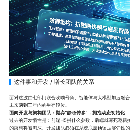
这件事和开发 / 增长团队的关系
面对这波由七部门联合吹响号角、智能体与大模型加速融合
未来两到三年内的生存段位。
面向开发与架构团队：抛弃“静态传参”，拥抱动态初始化
过去的开发惯性是：前端H5拼什么参数，后端就写死逻辑接
的架构将被淘汰。开发团队必须在系统底层预留足够弹性的