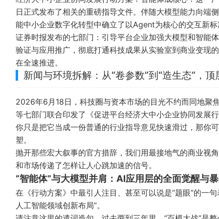
日正式发布了相关的重磅指导文件。伴随大模型能力向端侧
能中小企业数字化转型中确立了以Agent为核心的交互新
证券时报发布的
七部门：引导平台企业加强大模型和智能体
验证与应用推广，彻底打通科技成果从实验室到商业变现的
在全速推进。
新闻与环境拆解：从“卷参数”到“造生态”，
2026年6月18日，科技圈与资本市场的目光不约而同地
等七部门联合印发了《促进平台经济大中小企业协同发展行动
你只是把它当成一份普通的行业指导意见快速滑过，那你可
塑。
抛开那些宏大叙事的官方措辞，我们用最接地气的商业视角
和市场传递了怎样让人心跳加速的信号。
“智能体”与大模型并肩：AI应用层的全面觉醒与
在《行动方案》中最引人注目、甚至可以说是“题眼”的一
人工智能领域创新布局”。
请注意这里的遣词造句。过去两到三年里，“百模大战”是