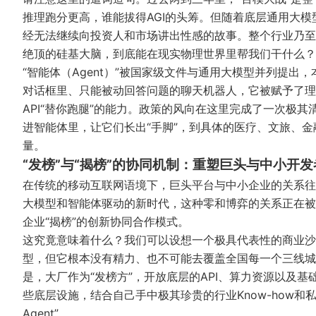
推理跑分更高，谁能拔得AGI的头筹。但随着底层通用大模
经无法继续向投资人和市场讲出性感的故事。整个行业乃至
绝顶的硅基大脑，到底能在现实物理世界里帮我们干什么？
“智能体（Agent）”被国家级文件与通用大模型并列提
对话框里、只能被动回答问题的聊天机器人，它被赋予了理
API“替你跑腿”的能力。政策的风向在这里完成了一次极
进智能体里，让它们长出“手脚”，到具体的医疗、文旅、
量。
“发榜”与“揭榜”的协同机制：重塑巨头与中小开
在传统的移动互联网语境下，巨头平台与中小企业的关系往往
大模型和智能体驱动的新时代，这种零和博弈的关系正在被
企业“揭榜”的创新协同合作模式。
这究竟意味着什么？我们可以设想一个极具代表性的商业沙
型，但它根本没有精力、也不可能去覆盖全国每一个三线城
是，大厂作为“发榜方”，开放底层的API、算力资源以及
些底层设施，结合自己手中极其珍贵的行业Know-how和
Agent”。