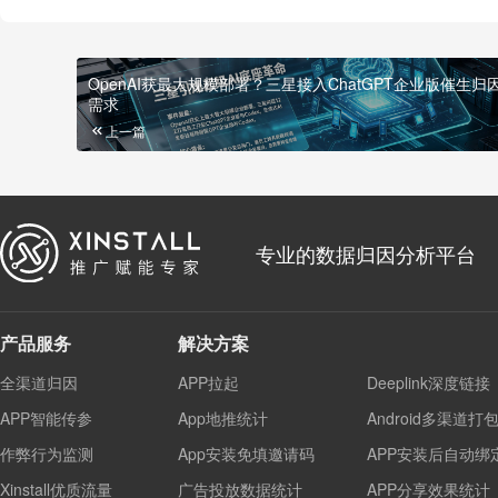
OpenAI获最大规模部署？三星接入ChatGPT企业版催生归
需求
上一篇
专业的数据归因分析平台
产品服务
解决方案
全渠道归因
APP拉起
Deeplink深度链接
APP智能传参
App地推统计
Android多渠道打
作弊行为监测
App安装免填邀请码
APP安装后自动绑
Xinstall优质流量
广告投放数据统计
APP分享效果统计