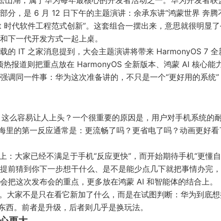
东东莞松山湖，属于华为每年最核心的开发者活动之一。
华为开发者联
，是 6 月 12 日下午的主题演讲：余承东讲“鸿蒙世界 奔腾
“Agent 时代软件工程范式创新”。这套组合一摆出来，意思就很明显
和下一代开发方式一起上桌。
载的 IT 之家消息
提到，大会主题演讲将带来 HarmonyOS 7 
预热报道
则把重点放在 HarmonyOS 全新版本、鸿蒙 AI 核心能
强调同一件事：华为这次准备讲的，不只是一个“更好用的系统”
S 7 这么容易让人上头？一个很重要的原因是，用户对手机系统的
脑海里的第一反应通常是：更流畅了吗？更省电了吗？动画更好看
路口上：大家已经不满足于手机“反应更快”，而开始期待手机“更懂自
提前猜到你下一步想干什么、是不是能少点几下就把事情办完，
把这次发布会的重点，更多放在鸿蒙 AI 和智能体的结合上。
察窗口。大家不是只在看它新加了什么，而是在试图判断：华为到底
的东西。前者是升级，后者则几乎是换玩法。
野心更大