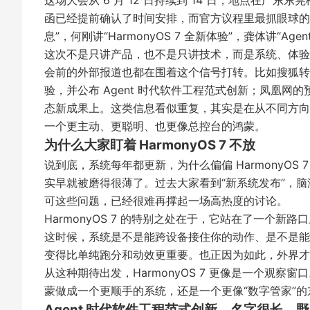
这场大会从 6 月 12 日持续到 14 日，地点在广
函
已经提前确认了时间安排，而官方议程里最抓眼球的部分
息”，何刚讲“HarmonyOS 7 全新体验”，龚体讲
这次不是只讲产品，也不是只讲技术，而是系统、体验
会前的外部报道也都在围着这个信号打转。比如
搜狐转
验，并公布 Agent 时代软件工程范式创新；
凤凰网的
态新成果上。这类信息看似重复，其实是在从不同方向
一个更主动、更聪明、也更像总控台的鸿蒙。
为什么大家盯着 HarmonyOS 7 不放
说到底，系统每年都更新，为什么偏偏 HarmonyO
实早就被磨得很薄了。过去大家看到“新系统发布”，
可这些问题，已经很难再撑起一场高热度的讨论。
HarmonyOS 7 的特别之处在于，它站在了一个新
这时候，系统是不是能跨设备接住你的动作、是不是能
变得比单纯跑分和动效更重要。也正因为如此，外界才会
从这种期待出发，HarmonyOS 7 更像是一个观
蒙做成一个更顺手的系统，还是一个更像“数字管家”
Agent 时代软件工程范式创新，名字很长，