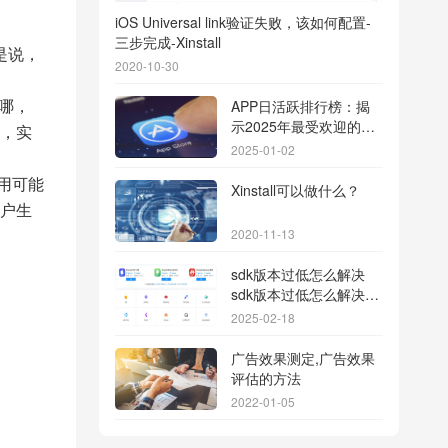
iOS Universal link验证失败，该如何配置-
三步完成-Xinstall
是说，
2020-10-30
在哪，
APP日活跃排行榜：揭
示2025年最受欢迎的应
，实
用背后的秘密
2025-01-02
。
用可能
Xinstall可以做什么？
户生
2020-11-13
sdk版本过低怎么解决
sdk版本过低怎么解决华
为
2025-02-18
广告效果测定,广告效果
评估的方法
2022-01-05