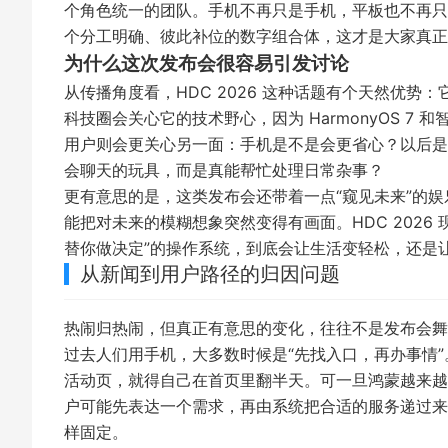
个角色统一的团队。手机不再只是手机，平板也不再只
个分工明确、彼此补位的数字组合体，这才是大家真正
为什么这次发布会很容易引发讨论
从传播角度看，HDC 2026 这种话题有个天然优
科技圈会关心它的技术野心，因为 HarmonyOS 
用户则会更关心另一面：手机是不是会更省心？以后是
会聊天的玩具，而是真能帮忙处理日常杂事？
更有意思的是，这类发布会还带着一点“窥见未来”的
能把对未来的模糊想象突然变得有画面。HDC 202
替你做决定”的操作系统，到底会让生活变轻松，还是
从新闻到用户路径的归因问题
热闹归热闹，但真正有意思的变化，往往不是发布会舞
过去人们用手机，大多数时候是“先找入口，再办事情
活动页，就得自己在首页里翻半天。可一旦鸿蒙越来越
户可能先表达一个需求，再由系统把合适的服务递过来
样固定。