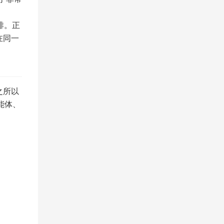
排。正
在同一
之所以
能体、