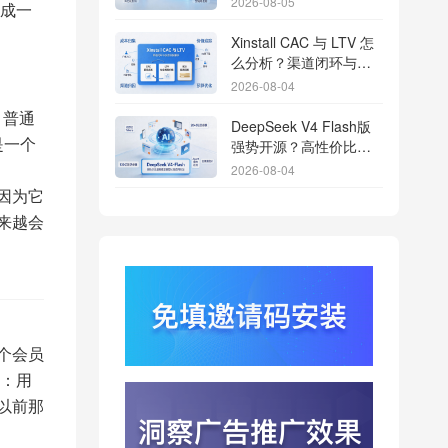
2026-08-05
成一
Xinstall CAC 与 LTV 怎
么分析？渠道闭环与投
放回报解析
2026-08-04
。普通
DeepSeek V4 Flash版
是一个
强势开源？高性价比基
座模型重塑长尾应用全
2026-08-04
渠道统计版图
因为它
Qwen3.8登顶开源王
来越会
座？2.4T巨兽引爆智能
体免填邀请码分发潮
2026-08-04
行云科技算力订单超154
亿？底座产能扩张激活
AI应用多终端流转新周
2026-08-04
个会员
期
苹果带摄像头的 AirPods
：用
今年亮相？视觉智能引
以前那
爆硬件分发与全渠道归
2026-08-03
因升级