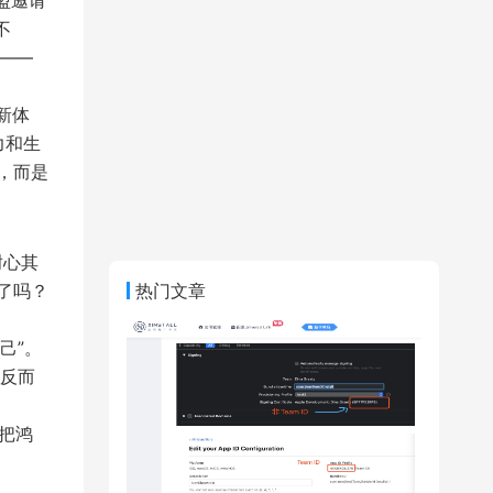
盟邀请
不
了——
全新体
力和生
，而是
耐心其
热门文章
了吗？
己”。
反而
想把鸿