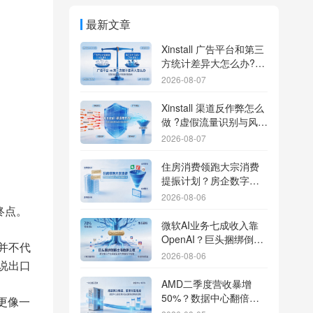
最新文章
Xinstall 广告平台和第三
方统计差异大怎么办?数
据误差排查指南
2026-08-07
Xinstall 渠道反作弊怎么
做 ?虚假流量识别与风控
防刷解析
2026-08-07
住房消费领跑大宗消费
提振计划？房企数字化
转型加速线下场景智能
2026-08-06
传参
终点。
微软AI业务七成收入靠
OpenAI？巨头捆绑倒逼
并不代
出海App独立追踪全渠道
2026-08-06
说出口
流量
AMD二季度营收暴增
50%？数据中心翻倍增
更像一
长驱动跨端分发新底座