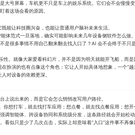
是大号屏幕，车机更不只是车上的娱乐系统。它们会不会慢慢变
盯着这场会看的原因。
势：它既能让科技圈兴奋，也能让普通用户脑补未来生活。
7 和智能体范式一旦落地，确实可能影响未来几年设备侧软件怎么做
不是很多事情不用自己翻来翻去找入口了？AI 会不会终于不只
娱乐性。就像大家爱看科幻片，并不是因为明天就能开飞船，而是
6 现在扮演的也有点像这个角色：它让人开始具体地想象，一个“越
让人对设备的依赖更深。
台上说出来的，而是它会怎么悄悄改写用户路径。
”。你想打车，就去找打车应用；想点餐，就去找点餐应用；想开
强调智能体、跨设备协同和系统级分发，这条路径就会开始松动
。看似只是少了几次点击，实际上却意味着“入口”这件事不再像