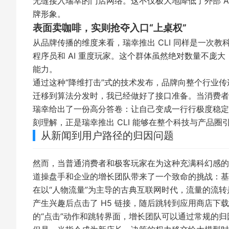
无缝接入瑞幸的门店网络。这不仅极大地降低了外部 A
牌形象。
表面卖咖啡，实则抢夺入口“上桌权”
从品牌传播的维度来看，瑞幸推出 CLI 同样是一次
程序员和 AI 重度玩家。这个群体虽然绝对数量不庞
能力。
通过这种“降维打击”式的技术发布，品牌向整个行业传递
迁移到算法分发时，我已经做好了接口准备。当消费者背
瑞幸给出了一份高分答卷：让自己变成一行行极度稳定
刻理解，正是瑞幸推出 CLI 能够在整个科技与产品
从新闻到用户路径的归因问题
然而，当普通消费者和极客玩家在为这种充满科幻感的
道操盘手和企业的增长团队带来了一个致命的挑战：基
在以“人物流量”为主导的古典互联网时代，流量的流
产生兴趣后点击了 H5 链接，随后跳转到应用商店下
的“点击”动作和跳转界面，增长团队可以通过常规的归