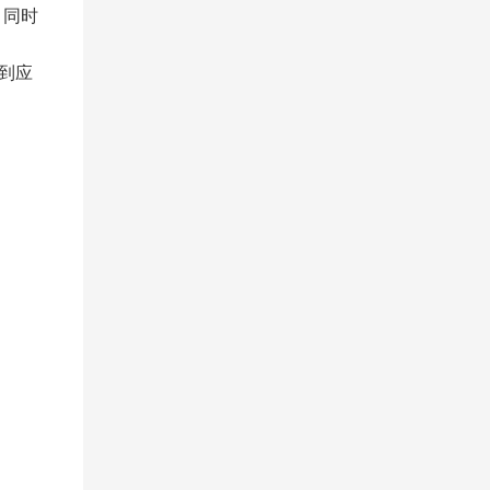
，同时
到应