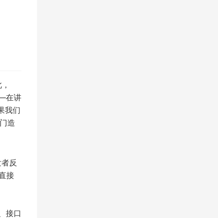
此，
—在讲
果我们
闭门造
发者反
是直接
称、接口