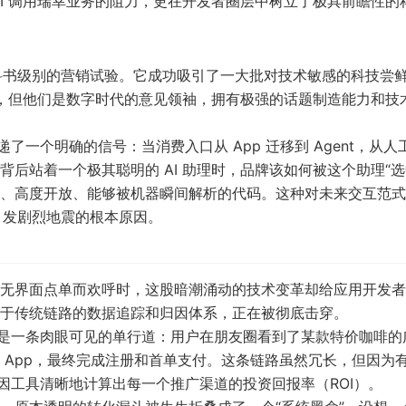
I 调用瑞幸业务的阻力，更在开发者圈层中树立了极具前瞻性的
教科书级别的营销试验。它成功吸引了一大批对技术敏感的科技尝
大，但他们是数字时代的意见领袖，拥有极强的话题制造能力和技
了一个明确的信号：当消费入口从 App 迁移到 Agent，从人
后站着一个极其聪明的 AI 助理时，品牌该如何被这个助理“选
、高度开放、能够被机器瞬间解析的代码。这种对未来交互范式
圈引发剧烈地震的根本原因。
无界面点单而欢呼时，这股暗潮涌动的技术变革却给应用开发者
于传统链路的数据追踪和归因体系，正在被彻底击穿。
转是一条肉眼可见的单行道：用户在朋友圈看到了某款特价咖啡的
载 App，最终完成注册和首单支付。这条链路虽然冗长，但因为
因工具清晰地计算出每一个推广渠道的投资回报率（ROI）。