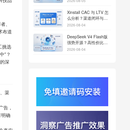
科技品
2026-08-05
Xinstall CAC 与 LTV 怎
么分析？渠道闭环与投
放回报解析
鲜者、
2026-08-04
术布道
DeepSeek V4 Flash版
强势开源？高性价比基
工挑选
座模型重塑长尾应用全
2026-08-04
渠道统计版图
中”？
Qwen3.8登顶开源王
的深
座？2.4T巨兽引爆智能
体免填邀请码分发潮
2026-08-04
行云科技算力订单超154
亿？底座产能扩张激活
、渠
AI应用多终端流转新周
2026-08-04
期
广告，
苹果带摄像头的 AirPods
有明确
今年亮相？视觉智能引
爆硬件分发与全渠道归
2026-08-03
因升级