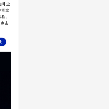
咖啡业
生椰拿
流程。
去点击