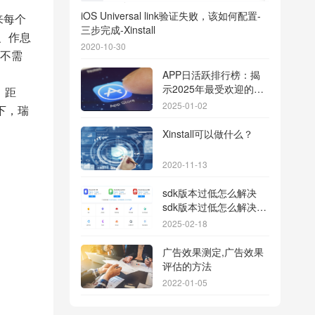
iOS Universal link验证失败，该如何配置-
来每个
三步完成-Xinstall
据、作息
2020-10-30
不需
APP日活跃排行榜：揭
示2025年最受欢迎的应
、距
用背后的秘密
2025-01-02
下，瑞
Xinstall可以做什么？
2020-11-13
sdk版本过低怎么解决
sdk版本过低怎么解决华
为
2025-02-18
广告效果测定,广告效果
评估的方法
2022-01-05