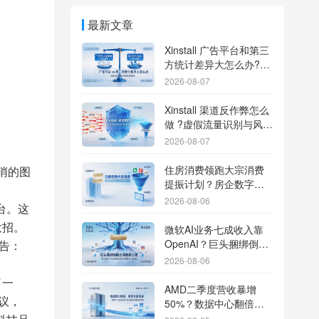
最新文章
Xinstall 广告平台和第三
方统计差异大怎么办?数
据误差排查指南
2026-08-07
Xinstall 渠道反作弊怎么
做 ?虚假流量识别与风控
防刷解析
2026-08-07
住房消费领跑大宗消费
哨的图
提振计划？房企数字化
转型加速线下场景智能
2026-08-06
台。这
传参
大招。
微软AI业务七成收入靠
OpenAI？巨头捆绑倒逼
宣告：
出海App独立追踪全渠道
2026-08-06
流量
了一
AMD二季度营收暴增
协议，
50%？数据中心翻倍增
长驱动跨端分发新底座