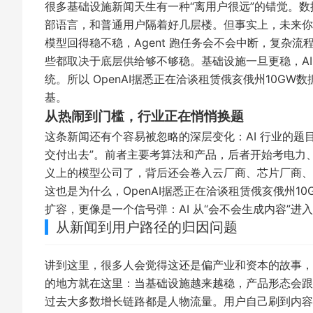
很多基础设施新闻天生有一种“离用户很远”的错觉。
部语言，和普通用户隔着好几层楼。但事实上，未来你
模型回得稳不稳，Agent 跑任务会不会中断，复杂流
些都取决于底层供给够不够稳。基础设施一旦更稳，AI
统。所以 OpenAI据悉正在洽谈租赁俄亥俄州10
基。
从热闹到门槛，行业正在悄悄换题
这条新闻还有个容易被忽略的深层变化：AI 行业的题
交付出去”。前者主要考算法和产品，后者开始考电力
义上的模型公司了，背后还会卷入云厂商、芯片厂商、
这也是为什么，OpenAI据悉正在洽谈租赁俄亥俄州
扩容，更像是一个信号弹：AI 从“会不会生成内容”进
从新闻到用户路径的归因问题
讲到这里，很多人会觉得这还是偏产业和资本的故事，和
的地方就在这里：当基础设施越来越稳，产品形态会跟
过去大多数增长链路都是人物流量。用户自己刷到内容