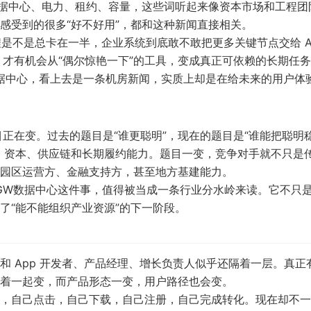
数据中心、电力、租约、容量，这些词听起来像资本市场和工程团
感受到的很多“好不好用”，都和这种新闻直接相关。
程是不是总卡在一半，企业系统到底敢不敢把更多关键节点交给 A
 才有机会从“偶尔惊艳一下”的工具，变成真正可依赖的长期任
GW数据中心，看上去是一条机房新闻，实质上却是在给未来的用户体
目正在变。过去的题目是“谁更聪明”，现在的题目是“谁能把聪明
、资本、供应链和长期履约能力。题目一变，竞争对手就不只是
园区运营方、金融支持方，甚至地方基建能力。
10GW数据中心这件事，值得被当成一条行业分水岭来读。它不只
入了“能不能组织产业资源”的下一阶段。
 App 开发者、产品经理、增长负责人似乎还隔着一层。真正
着一起变，而产品形态一变，用户路径也会变。
，自己点击，自己下载，自己注册，自己完成转化。现在却不一