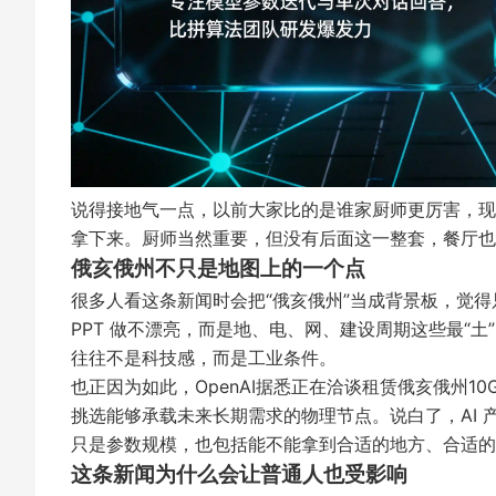
说得接地气一点，以前大家比的是谁家厨师更厉害，现
拿下来。厨师当然重要，但没有后面这一整套，餐厅也
俄亥俄州不只是地图上的一个点
很多人看这条新闻时会把“俄亥俄州”当成背景板，觉
PPT 做不漂亮，而是地、电、网、建设周期这些最“
往往不是科技感，而是工业条件。
也正因为如此，OpenAI据悉正在洽谈租赁俄亥俄州10
挑选能够承载未来长期需求的物理节点。说白了，AI
只是参数规模，也包括能不能拿到合适的地方、合适的
这条新闻为什么会让普通人也受影响