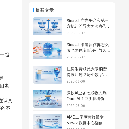
最新文章
Xinstall 广告平台和第三
方统计差异大怎么办?数
据误差排查指南
2026-08-07
Xinstall 渠道反作弊怎么
做 ?虚假流量识别与风控
一起
防刷解析
2026-08-07
住房消费领跑大宗消费
提振计划？房企数字化
是
转型加速线下场景智能
2026-08-06
定因素
传参
微软AI业务七成收入靠
OpenAI？巨头捆绑倒逼
正在认真
出海App独立追踪全渠道
2026-08-06
拼的不
流量
AMD二季度营收暴增
50%？数据中心翻倍增
长驱动跨端分发新底座