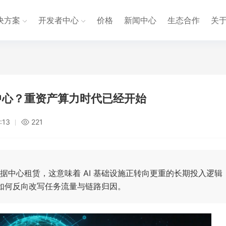
决方案
开发者中心
价格
新闻中心
生态合作
关
据中心？重资产算力时代已经开始
:13
221
别的数据中心租赁，这意味着 AI 基础设施正转向更重的长期投入逻辑
张如何反向改写任务流量与链路归因。