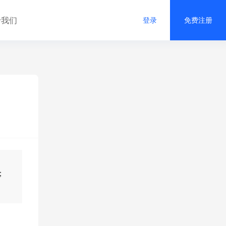
于我们
登录
免费注册
；