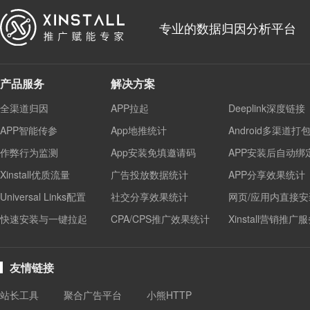
专业的数据归因分析平台
产品服务
解决方案
全渠道归因
APP拉起
Deeplink深度链接
APP智能传参
App地推统计
Android多渠道打
作弊行为监测
App安装免填邀请码
APP安装后自动绑
Xinstall优质流量
广告投放数据统计
APP分享效果统计
Universal Links配置
社交分享效果统计
网页/应用内直接安
快速安装与一键拉起
CPA/CPS推广效果统计
Xinstall营销推广
友情链接
站长工具
聚合广告平台
小熊HTTP