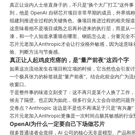
真正让业内人士坐直身子的，不只是“换个大厂打工”这件事，而是 
到，他是 OpenAI 自研芯片项目非常早期的成员，外界戏
组建到推进全过程的关键角色。像
项目推进过程的相关报道
这意味着他不是项目成熟之后再补进来的执行层，而是从一
漆，和一个人知道承重墙在哪里、钢筋怎么走，分量完全不是一回
芯片元老加入Anthropic才会让行业格外敏感，因为这
验、判断方法与节奏感。
真正让人起鸡皮疙瘩的，是“量产前夜”这四个字
如果这次流动发生在项目刚立项的时候，它当然也会引发讨
一个极具张力的标签就是“量产前夜”。结合此前业内广为流
收窗口。
于是整件事的味道立刻变了：这不再只是某个人换了工作，
候去了隔壁。也正因为如此，很多行业人士会自动把问题升级
交卷点？Anthropic 这边是不是也不再满足于只是“有兴
芯片元老加入Anthropic更像是一次时间点极其敏感的
OpenAI为什么一定要自己下场做芯片
很多普通读者会觉得，AI 公司的核心无非是模型、产品