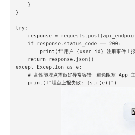
    }

}

try:

    response = requests.post(api_endpoin
    if response.status_code == 200:

        print(f"用户 {user_id} 注册事件上
    return response.json()

except Exception as e:

    # 高性能埋点需做好异常容错，避免阻塞 App 主
    print(f"埋点上报失败: {str(e)}")
