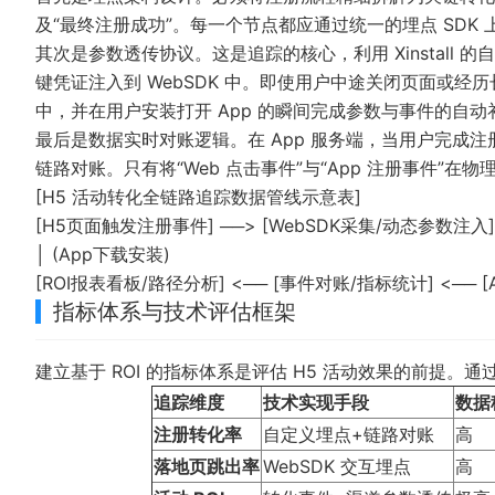
及“最终注册成功”。每一个节点都应通过统一的埋点 SDK
其次是参数透传协议。这是追踪的核心，利用 Xinstall 的
键凭证注入到 WebSDK 中。即使用户中途关闭页面或
中，并在用户安装打开 App 的瞬间完成参数与事件的自动
最后是数据实时对账逻辑。在 App 服务端，当用户完成
链路对账。只有将“Web 点击事件”与“App 注册事件”在
[H5 活动转化全链路追踪数据管线示意表]
[H5页面触发注册事件] ──> [WebSDK采集/动态参数注入
│ (App下载安装)
[ROI报表看板/路径分析] <── [事件对账/指标统计] <──
指标体系与技术评估框架
建立基于 ROI 的指标体系是评估 H5 活动效果的前提
追踪维度
技术实现手段
数据
注册转化率
自定义埋点+链路对账
高
落地页跳出率
WebSDK 交互埋点
高