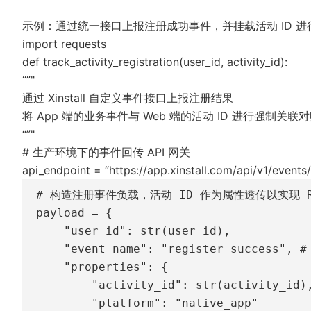
示例：通过统一接口上报注册成功事件，并挂载活动 ID 进
import requests
def track_activity_registration(user_id, activity_id):
“”"
通过 Xinstall 自定义事件接口上报注册结果
将 App 端的业务事件与 Web 端的活动 ID 进行强制关联
“”"
# 生产环境下的事件回传 API 网关
api_endpoint = “https://app.xinstall.com/api/v1/events
# 构造注册事件负载，活动 ID 作为属性透传以实现 RO
payload = {

    "user_id": str(user_id),

    "event_name": "register_success"
    "properties": {

        "activity_id": str(activity_
        "platform": "native_app"
