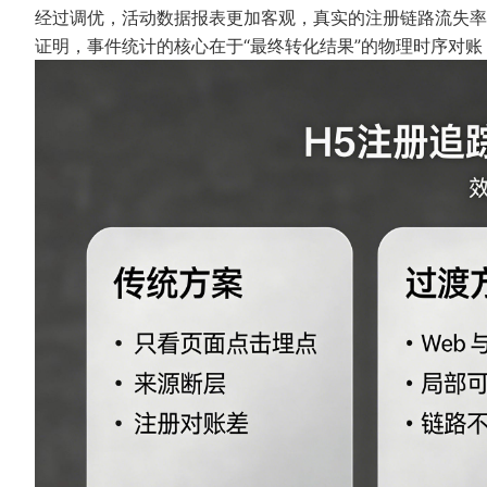
经过调优，活动数据报表更加客观，真实的注册链路流失率
证明，事件统计的核心在于“最终转化结果”的物理时序对