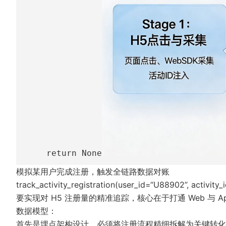
    return None
模拟某用户完成注册，触发全链路数据对账
track_activity_registration(user_id=“U88902”, activi
要实现对 H5 注册量的精准追踪，核心在于打通 Web 与
数据模型：
首先是埋点架构设计。必须将注册流程精细拆解为关键转化事