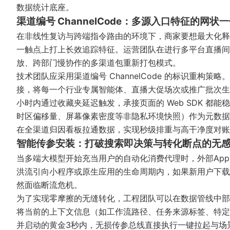
数据统计
底座。
渠道编号 ChannelCode：多源入口特征的网状
在非线性复访与跨端指令路由的环境下，商家要想最大化释
一触点上打上长效追踪特征。运营团队在进行多平台直播间
放、跨部门慢协作的多渠道包重新打包模式。
技术团队应采用渠道编号 ChannelCode 的标识重构策略。
接，将每一个行业专属智能体、直播大促场次或推广批次生
小时内通过收藏夹延迟触发，承接页面的 Web SDK 
时区偏移量、屏幕像素密度等非隐私环境快照）作为元数据
在
全渠道归因
看板拉通数据，实现秒级排重与高干净度对账
智能传参安装：打破搜索即决策与转化断点的无
当多端大模型开始充当用户的自动化消费代理时，外部App
洪流引向小程序或原生应用的生命周期内，如果新用户下载
然面临断流危机。
为了实现零摩擦的无缝转化，工程团队可以在数据管线中部
将当前的上下文信息（如工作流路径、任务来源标签、特定
并启动的黄金3秒内，无损传参总线直接执行
一键拉起
与场