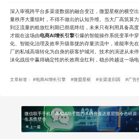
深入审视跨平台多渠道数据的融合变迁，微盟星枢的横空出
量秩序大重组时，不得不做出的认知升维。当大厂高筑算力
到泛流量的粗放红利期已彻底终结，未来只有利用具备高度
才能在这场由
电商AI增长引擎
引爆的智能操作系统变革中穿
化、智能化治理及效率升级靠拢的存量洪流中，谁能率先在
厂的私域高墙转化为自身的获客护城河。技术的演进从未停
沫化战役中赢得确定性的长效商业红利，稳步跨越这一场电
文章标签：
#电商AI增长引擎
#微盟星枢
#全渠道归因
微信联手手机厂商A2A助手能力？语音直达底层指令击碎原
生系统壁垒
上一篇