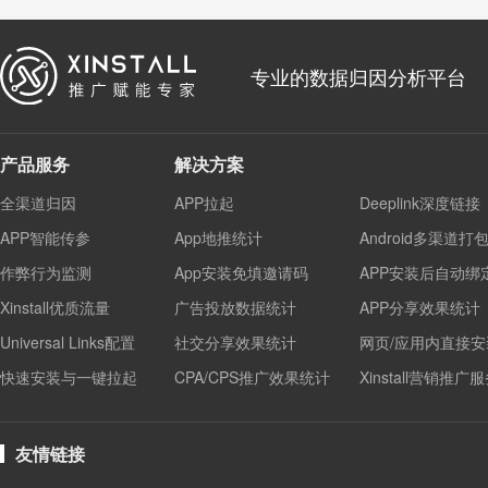
专业的数据归因分析平台
产品服务
解决方案
全渠道归因
APP拉起
Deeplink深度链接
APP智能传参
App地推统计
Android多渠道打
作弊行为监测
App安装免填邀请码
APP安装后自动绑
Xinstall优质流量
广告投放数据统计
APP分享效果统计
Universal Links配置
社交分享效果统计
网页/应用内直接安
快速安装与一键拉起
CPA/CPS推广效果统计
Xinstall营销推广
友情链接