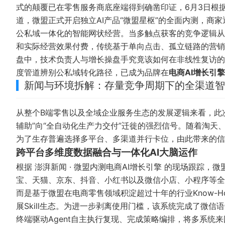
式的颠覆已在零售服务商底座端得到确凿印证，6月3日根
道，微盟正式开启独立AI产品“微盟星枢”的全面内测，商
公私域一体化的智能网状经营。当多触点获客的竞争逻辑从
和实际经营效果付费，传统基于单向点击、孤立链路的营销
盘中，技术负责人与增长操盘手究竟该如何在非线性复访的
度管道辨别公私域转化路径，已成为品牌在
电商AI增长引擎
新闻与环境拆解：存量竞争周期下的全渠道智
从整个B端零售以及全域企业服务生态的发展逻辑来看，此
辅助”向“全自动化生产力交付”迁徙的强烈信号。随着淘
为了生存普遍选择多平台、多渠道并行卡位，由此带来的信
跨平台多维度数据融合与一体化AI大脑运作
根据
澎湃新闻 · 微盟内测电商AI增长引擎
的现场跟踪，微
宝、天猫、京东、抖音、小红书以及微信小店、小程序等全
而是基于微盟在电商零售领域积淀超过十年的行业Know-
展Skill生态。为进一步剥离使用门槛，该系统完成了微
终端驱动Agent自主执行复现、完成策略编排，将多系统