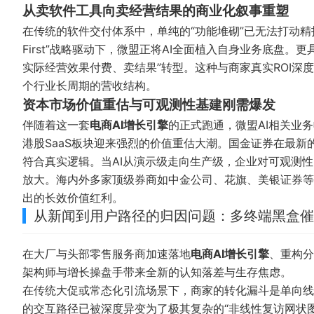
从卖软件工具向卖经营结果的商业化叙事重塑
在传统的软件交付体系中，单纯的“功能堆砌”已无法打动精
First”战略驱动下，微盟正将AI全面植入自身业务底盘。
实际经营效果付费、卖结果”转型。这种与商家真实ROI
个行业长周期的营收结构。
资本市场价值重估与可观测性基建刚需爆发
伴随着这一套
电商AI增长引擎
的正式跑通，微盟AI相关业务
港股SaaS板块迎来强烈的价值重估大潮。国金证券在最新的
符合真实逻辑。当AI从演示级走向生产级，企业对可观测
放大。海内外多家顶级券商如中金公司、花旗、美银证券等
出的长效价值红利。
从新闻到用户路径的归因问题：多终端黑盒催
在大厂与头部零售服务商加速落地
电商AI增长引擎
、重构分
架构师与增长操盘手带来全新的认知落差与生存焦虑。
在传统大促或常态化引流场景下，商家的转化漏斗是单向线
的交互路径已被深度异变为了极其复杂的“非线性复访网状