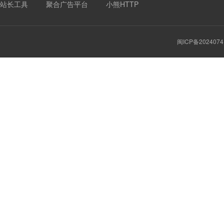
站长工具
聚合广告平台
小熊HTTP
闽ICP备2024074