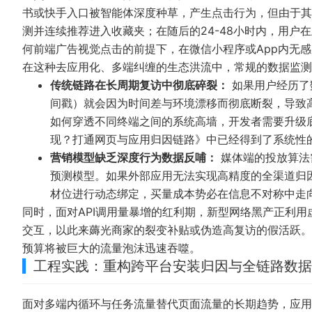
书或快手入口被智能体深度种草，产生点击行为，但由于其
测并连续推荐进入收藏夹；在随后的24-48小时内，用
何前端广告视觉点击的前提下，在微信小程序或App内无
在这种去应用化、多端纠缠的生态洪流中，常规的数据监测
传统链路在长周期复访中彻底碎裂：
如果用户经历了
间戳）就会因为时间差与环境漂移而彻底断裂，导致高
如何穿透不同终端之间的系统高墙，开发者需要升级
现？打通网页与应用归因链路》中已经得到了系统性
营销模型缺乏深度行为数据反哺：
媒体端的投放算法
预测模型。如果外部应用无法实现高精度的
全渠道归
材位进行动态绑定，买量成本势必在信息不对称中走
同时，面对API调用量暴增的红利期，新型网络黑产正利
交互，以此来薅光商家的裂变补贴或伪造高复访的假活跃。
预算将被巨大的流量泡沫迅速吞噬。
工程实践：重构跨平台安装归因与全链路数据
面对多端内循环与任务流量替代页面流量的长期趋势，应用