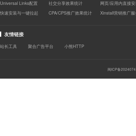
Universal Links配置
社交分享效果统计
网页/应用内直接安
快速安装与一键拉起
CPA/CPS推广效果统计
Xinstall营销推广
友情链接
站长工具
聚合广告平台
小熊HTTP
闽ICP备2024074