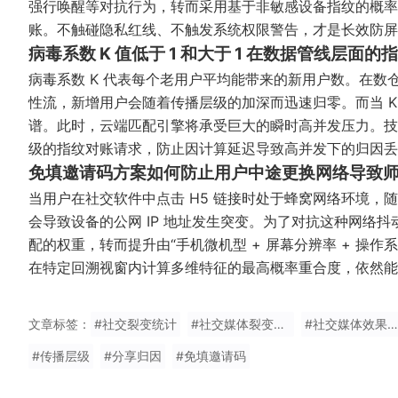
强行唤醒等对抗行为，转而采用基于非敏感设备指纹的概率
账。不触碰隐私红线、不触发系统权限警告，才是长效防屏
病毒系数 K 值低于 1 和大于 1 在数据管线层面
病毒系数 K 代表每个老用户平均能带来的新用户数。在数仓的
性流，新增用户会随着传播层级的加深而迅速归零。而当 K
谱。此时，云端匹配引擎将承受巨大的瞬时高并发压力。技术
级的指纹对账请求，防止因计算延迟导致高并发下的归因丢
免填邀请码方案如何防止用户中途更换网络导致
当用户在社交软件中点击 H5 链接时处于蜂窝网络环境，随后
会导致设备的公网 IP 地址发生突变。为了对抗这种网络抖动
配的权重，转而提升由“手机微机型 + 屏幕分辨率 + 操作
在特定回溯视窗内计算多维特征的最高概率重合度，依然能
文章标签：
#社交裂变统计
#社交媒体裂变怎么统计
#社交媒体效果分析
#传播层级
#分享归因
#免填邀请码