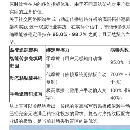
原时效性在内的多维指标体系。由于不同算法架构对用户操
实际的业务价值。
关于社交网络图谱生成与动态传播链路分析的底层拓扑逻
架构实践
这一权威行业实践。在实际评估中，智能传参免
确率能够稳定保持在
95.0% - 98.7%
之间，且天然契合当
型。
裂变追踪架构
绑定摩擦力
病毒系数 
智能传参免填码
零摩擦（用户无感知自动绑
95.0% 
归因
定）
低摩擦（依赖系统剪贴板自动
70.0%
动态粘贴板寻址
复制）
干扰）
极高摩擦（需用户手动输入文
100%
手动邀请码填写
字）
40%）
从上表可以冷酷地看出，传统的依靠强写剪贴板或依赖手动
已经完全无法满足精细化投放的需求。复合时序指纹匹配方
业级的极致，是当前封堵丢数盲区的最优选。