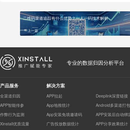
二维码渠道追踪有什么优势？一人一码技术解析
上一篇
专业的数据归因分析平台
产品服务
解决方案
全渠道归因
APP拉起
Deeplink深度链接
APP智能传参
App地推统计
Android多渠道打
作弊行为监测
App安装免填邀请码
APP安装后自动绑
Xinstall优质流量
广告投放数据统计
APP分享效果统计