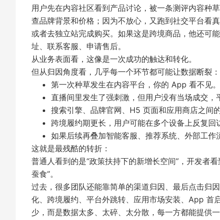
用户先在内容社区看到产品讨论，被一条测评内容种草
查品牌背景和价格；因为不放心，又跑到社交平台看真实
或者去独立站完成购买。如果这是跨境商品，他还可能
址、联系客服、申请售后。
从业务表面看，这像是一次成功的触达和转化。
但从归因角度看，几乎每一个环节都可能让数据断裂：
第一次种草发生在内容平台，你的 App 看不见
直播间里发生了强刺激，但用户没有当场成交，
搜索引擎、品牌官网、H5 页面和应用商店之间
跨境履约期更长，用户可能在多个设备上反复回
如果后续再叠加智能客服、推荐系统、外部工作
这就是最残酷的转折：
普通人看到的是“政策扶持下的新增长空间”，开发者
蚕食”。
过去，很多团队还能靠简单的渠道归因、最后点击归因
化、跨境履约、平台外跳转、应用市场安装、App 
少，而是数据太多、太碎、太分散，每一方都能提供一