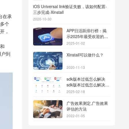
iOS Universal link验证失败，该如何配置-
三步完成-Xinstall
台在承
2020-10-30
多个
APP日活跃排行榜：揭
开，
示2025年最受欢迎的应
用背后的秘密
2025-01-02
和
用户到
Xinstall可以做什么？
2020-11-13
sdk版本过低怎么解决
sdk版本过低怎么解决华
为
2025-02-18
广告效果测定,广告效果
评估的方法
2022-01-05