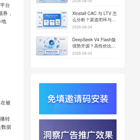
2026-08-05
平台
领券，
Xinstall CAC 与 LTV 怎
么分析？渠道闭环与投
补地
放回报解析
2026-08-04
DeepSeek V4 Flash版
强势开源？高性价比基
座模型重塑长尾应用全
2026-08-04
渠道统计版图
Qwen3.8登顶开源王
座？2.4T巨兽引爆智能
体免填邀请码分发潮
2026-08-04
行云科技算力订单超154
亿？底座产能扩张激活
正在被
AI应用多终端流转新周
2026-08-04
期
苹果带摄像头的 AirPods
播转
今年亮相？视觉智能引
是数据
爆硬件分发与全渠道归
2026-08-03
因升级