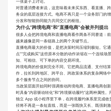
一张桌子上讨论。
对普通消费者来说，这意味着未来买东西、看直播、跨
务业的底层连接方式。电商不再只是一个业务部门的增
分发和智能协同能力共同交汇的枢纽。
为什么“跨境电商”和“直播电商”会被并列提出
很多人会把跨境电商和直播电商看作两条不同赛道：前
越来越像是同一条链路上的两个关键节点。
直播电商最大的价值，是把决策时间压缩到极短。它通
点”“完成购买”这些原本分散的动作浓缩在一个连续
知、可相信、可下单的内容交易环境。
跨境电商的价值则完全不同。它把商品流通、支付结算
作，拉长到跨地区、跨平台、跨政策体系的复杂网络中
多个服务节点之间的协同。
当政策层面开始同时强调推动跨境电商、直播电商创新
时具备“内容驱动转化”和“跨境驱动履约”这两种属性
独立 App 或小程序里下单，在跨境履约体系里完成
径将不再是一条短直线，而是一张既快又长、既强刺激