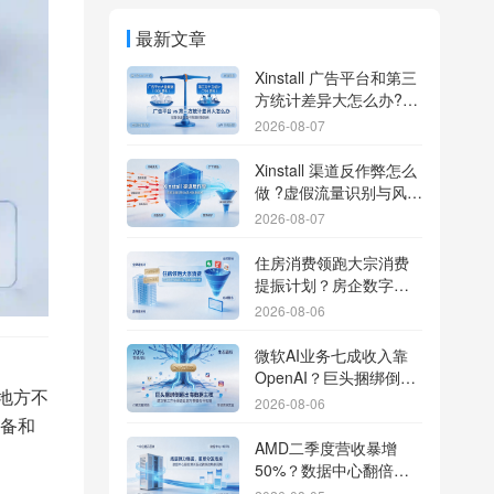
最新文章
Xinstall 广告平台和第三
方统计差异大怎么办?数
据误差排查指南
2026-08-07
Xinstall 渠道反作弊怎么
做 ?虚假流量识别与风控
防刷解析
2026-08-07
住房消费领跑大宗消费
提振计划？房企数字化
转型加速线下场景智能
2026-08-06
传参
微软AI业务七成收入靠
OpenAI？巨头捆绑倒逼
地方不
出海App独立追踪全渠道
2026-08-06
流量
备和
AMD二季度营收暴增
50%？数据中心翻倍增
长驱动跨端分发新底座