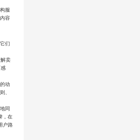
构服
内容
它们
理解卖
可感
的动
则、
地同
碑，在
用户路