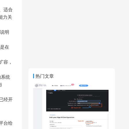
、适合
能力关
说明
是在
扩容，
热门文章
的系统
与
已经开
平台给