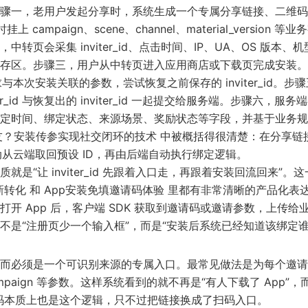
骤一，老用户发起分享时，系统生成一个专属分享链接、二维码或
ampaign、scene、channel、material_version 等业
转页会采集 inviter_id、点击时间、IP、UA、OS 版本、
存区。步骤三，用户从中转页进入应用商店或下载页完成安装。
求与本次安装关联的参数，尝试恢复之前保存的 inviter_id。步
d 与恢复出的 inviter_id 一起提交给服务端。步骤六，服务
_user_id、绑定时间、绑定状态、来源场景、奖励状态等字段，并基于业务
友？安装传参实现社交闭环的技术
中被概括得很清楚：在分享链
 自动从云端取回预设 ID，再由后端自动执行绑定逻辑。
“让 inviter_id 先跟着入口走，再跟着安装回流回来”。
新转化
和
App安装免填邀请码体验
里都有非常清晰的产品化表
 App 后，客户端 SDK 获取到邀请码或邀请参数，上传给
是“注册页少一个输入框”，而是“安装后系统已经知道该绑定谁
而必须是一个可识别来源的专属入口。最常见做法是为每个邀请
campaign 等参数。这样系统看到的就不再是“有人下载了 App”，
码本质上也是这个逻辑，只不过把链接换成了扫码入口。