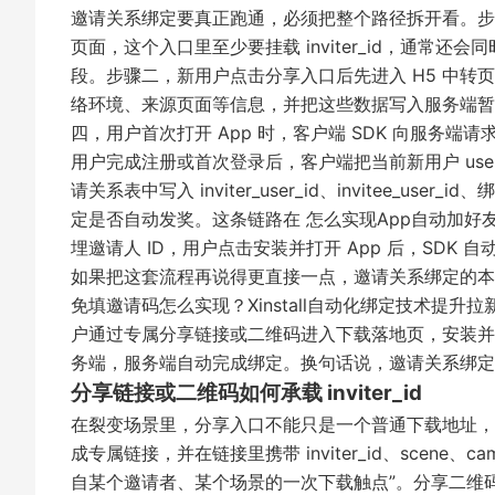
邀请关系绑定要真正跑通，必须把整个路径拆开看。步
页面，这个入口里至少要挂载 inviter_id，通常还会同时挂上 c
段。步骤二，新用户点击分享入口后先进入 H5 中转页，中
络环境、来源页面等信息，并把这些数据写入服务端暂
四，用户首次打开 App 时，客户端 SDK 向服务端请
用户完成注册或首次登录后，客户端把当前新用户 user_i
请关系表中写入 inviter_user_id、invitee
定是否自动发奖。这条链路在
怎么实现App自动加好
埋邀请人 ID，用户点击安装并打开 App 后，SDK
如果把这套流程再说得更直接一点，邀请关系绑定的本质就是
免填邀请码怎么实现？Xinstall自动化绑定技术提升拉
户通过专属分享链接或二维码进入下载落地页，安装并打开
务端，服务端自动完成绑定。换句话说，邀请关系绑定不
分享链接或二维码如何承载 inviter_id
在裂变场景里，分享入口不能只是一个普通下载地址，
成专属链接，并在链接里携带 inviter_id、scene、
自某个邀请者、某个场景的一次下载触点”。分享二维