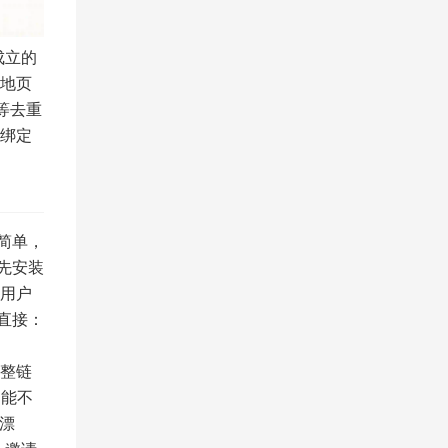
成立的
落地页
等去重
绑定
简单，
先安装
用户
直接：
整链
 能不
漂