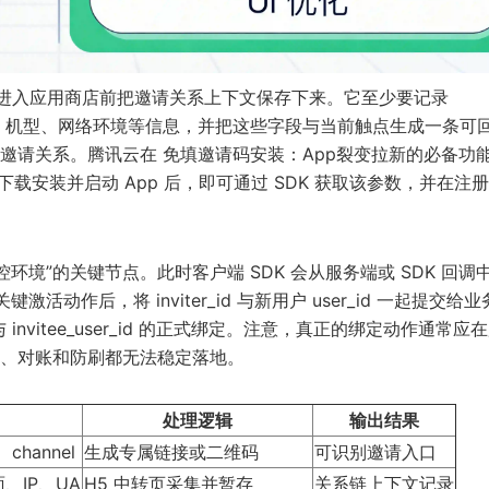
户进入应用商店前把邀请关系上下文保存下来。它至少要记录
OS 版本、机型、网络环境等信息，并把这些字段与当前触点生成一条可
复邀请关系。腾讯云在
免填邀请码安装：App裂变拉新的必备功
下载安装并启动 App 后，即可通过 SDK 获取该参数，并在注
环境”的关键节点。此时客户端 SDK 会从服务端或 SDK 回调
激活动作后，将 inviter_id 与新用户 user_id 一起提交给
 与 invitee_user_id 的正式绑定。注意，真正的绑定动作通常应
、对账和防刷都无法稳定落地。
处理逻辑
输出结果
、channel
生成专属链接或二维码
可识别邀请入口
面、IP、UA
H5 中转页采集并暂存
关系链上下文记录