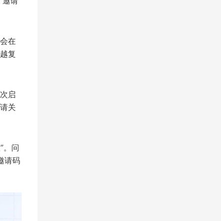
，邀请
会在
越复
次启
请关
”。问
邀请码