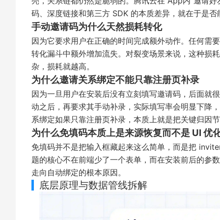
亮，关系链都仍然是脆弱的。腾讯云在
App内“邀请
码、深度链接和第三方 SDK 的本质差异，就在于是
手动邀请码为什么天然损耗转化
因为它要求用户在正确的时间完成额外动作。任何需要
转化漏斗中额外增加流失。对裂变场景来说，这种损耗
杂，损耗就越高。
为什么邀请关系绑定不能只靠注册页补录
因为一旦用户在安装后没有立刻填写邀请码，后面就很
动之后，再要求其手动补录，实际填写率会明显下降，
系绑定如果只靠注册页补录，本质上就是把关键归因节
为什么免填码本质上是来源恢复而不是 UI 优
免填码并不是把输入框藏起来这么简单，而是把 invite
题的核心不在前端少了一个表单，而在安装前后的参数能
走向自动绑定的根本原因。
底层原理与数据管线拆解