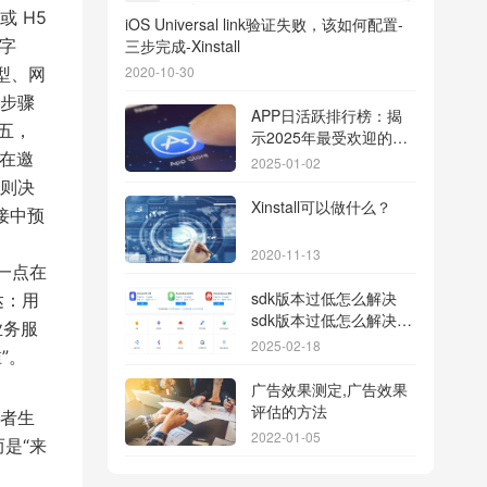
 H5
iOS Universal link验证失败，该如何配置-
务字
三步完成-Xinstall
2020-10-30
机型、网
步骤
APP日活跃排行榜：揭
骤五，
示2025年最受欢迎的应
端在邀
用背后的秘密
2025-01-02
规则决
Xinstall可以做什么？
接中预
2020-11-13
这一点在
sdk版本过低怎么解决
达：用
sdk版本过低怎么解决华
业务服
为
2025-02-18
”。
广告效果测定,广告效果
评估的方法
者生
2022-01-05
而是“来