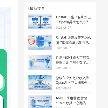
最新文章
Xinstall 广告平台和第三
方统计差异大怎么办?数
据误差排查指南
2026-08-07
Xinstall 渠道反作弊怎么
做 ?虚假流量识别与风控
防刷解析
2026-08-07
住房消费领跑大宗消费
提振计划？房企数字化
转型加速线下场景智能
2026-08-06
传参
微软AI业务七成收入靠
OpenAI？巨头捆绑倒逼
出海App独立追踪全渠道
2026-08-06
流量
AMD二季度营收暴增
50%？数据中心翻倍增
长驱动跨端分发新底座