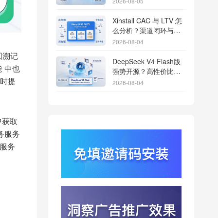
2026-08-05
Xinstall CAC 与 LTV 怎
么分析？渠道闭环与投
放回报解析
2026-08-04
回溯记
DeepSeek V4 Flash版
能
中也
强势开源？高性价比基
座模型重塑长尾应用全
册时提
2026-08-04
渠道统计版图
Qwen3.8登顶开源王
座？2.4T巨兽引爆智能
中获取
体免填邀请码分发潮
2026-08-04
业务服务
行云科技算力订单超154
在服务
亿？底座产能扩张激活
AI应用多终端流转新周
2026-08-04
期
苹果带摄像头的 AirPods
今年亮相？视觉智能引
爆硬件分发与全渠道归
2026-08-03
因升级