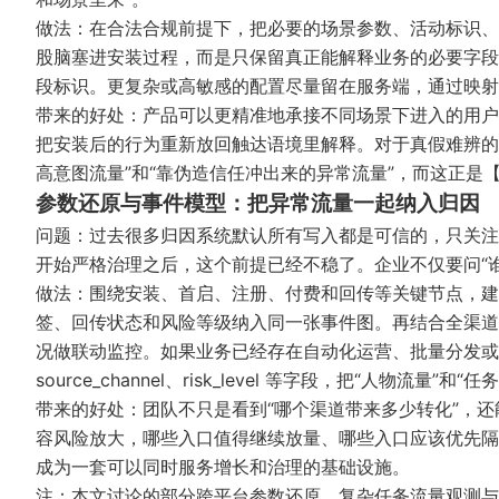
做法：在合法合规前提下，把必要的场景参数、活动标识、
股脑塞进安装过程，而是只保留真正能解释业务的必要字段，例如 scen
段标识。更复杂或高敏感的配置尽量留在服务端，通过映射
带来的好处：产品可以更精准地承接不同场景下进入的用户
把安装后的行为重新放回触达语境里解释。对于真假难辨的 
高意图流量”和“靠伪造信任冲出来的异常流量”，而这正是
参数还原与事件模型：把异常流量一起纳入归因
问题：过去很多归因系统默认所有写入都是可信的，只关注正
开始严格治理之后，这个前提已经不稳了。企业不仅要问“谁
做法：围绕安装、首启、注册、付费和回传等关键节点，建
签、回传状态和风险等级纳入同一张事件图。再结合
全渠道
况做联动监控。如果业务已经存在自动化运营、批量分发或工作流
source_channel、risk_level 等字段，把“人物流量”和
带来的好处：团队不只是看到“哪个渠道带来多少转化”，
容风险放大，哪些入口值得继续放量、哪些入口应该优先隔
成为一套可以同时服务增长和治理的基础设施。
注：本文讨论的部分跨平台参数还原、复杂任务流量观测与