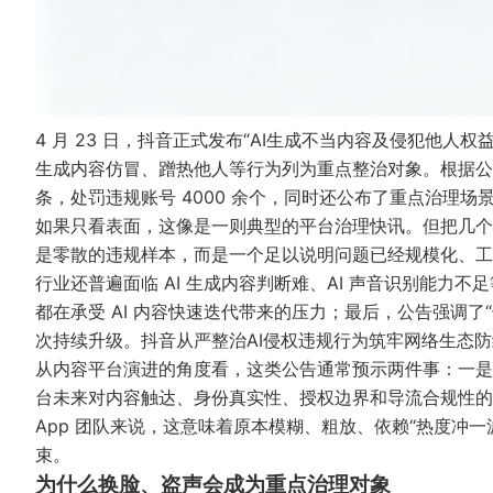
4 月 23 日，抖音正式发布“AI生成不当内容及侵犯他人权
生成内容仿冒、蹭热他人等行为列为重点整治对象。根据公开披
条，处罚违规账号 4000 余个，同时还公布了重点治理场
如果只看表面，这像是一则典型的平台治理快讯。但把几个关
是零散的违规样本，而是一个足以说明问题已经规模化、工
行业还普遍面临 AI 生成内容判断难、AI 声音识别能力
都在承受 AI 内容快速迭代带来的压力；最后，公告强调
次持续升级。
抖音从严整治AI侵权违规行为筑牢网络生态防
从内容平台演进的角度看，这类公告通常预示两件事：一是
台未来对内容触达、身份真实性、授权边界和导流合规性的
App 团队来说，这意味着原本模糊、粗放、依赖“热度冲
束。
为什么换脸、盗声会成为重点治理对象