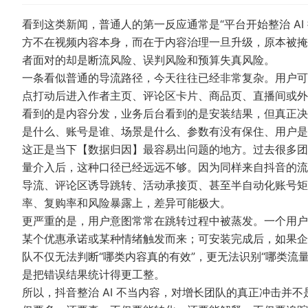
看到这类新闻，普通人的第一反应通常是“平台开始整治 AI
方不在视频内容本身，而在于内容治理一旦升级，原本被掩
者面对的却是断流风险、误判风险和预算失真风险。
一条看似普通的导流路径，今天往往已经非常复杂。用户可
点打动后进入作者主页、评论区卡片、商品页、直播间或外链
看到的是内容分发，业务后台看到的是安装结果，但真正决
是什么、账号是谁、场景是什么、参数有没有保住、用户是
这正是当下【数据归因】最容易出问题的地方。过去很多团队把
量介入后，这种口径已经远远不够。因为同样来自抖音的流
导流、评论区诱导跳转、活动承接页、甚至半自动化账号矩
率、复购率和风险暴露上，差异可能极大。
更严重的是，用户意图常常在跳转过程中被蒸发。一个用户
某个优惠承诺或某种情绪触发而来；可安装完成后，如果企
队不仅无法判断“哪类内容真的有效”，更无法识别“哪类流
是把错误结果统计得更工整。
所以，抖音整治 AI 不当内容，对增长团队的真正冲击并