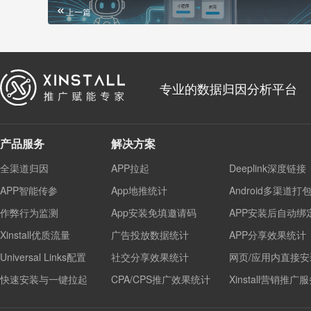
上一篇
专业的数据归因分析平台
产品服务
解决方案
全渠道归因
APP拉起
Deeplink深度链接
APP智能传参
App地推统计
Android多渠道打
作弊行为监测
App安装免填邀请码
APP安装后自动绑
Xinstall优质流量
广告投放数据统计
APP分享效果统计
Universal Links配置
社交分享效果统计
网页/应用内直接安
快速安装与一键拉起
CPA/CPS推广效果统计
Xinstall营销推广