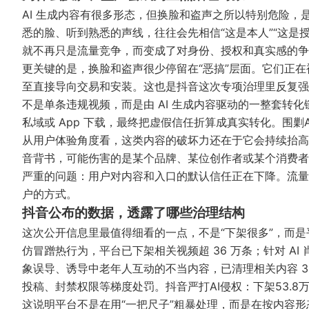
AI 生成内容有很多形态，但换脸和盗声之所以特别危险，是
悉的脸、听到熟悉的声线，往往会先相信“这是本人”“这是
就不再只是流量竞争，而变成了对身份、授权和真实感的争
更关键的是，换脸和盗声很少停留在“恶搞”层面。它们正
至直接导向交易和安装。这也是抖音这次专项治理里反复强调
不是单条违规视频，而是由 AI 生成内容驱动的一整套转
私域或 App 下载，最终把虚假信任折算成真实转化。
围剿
从用户体验角度看，这类内容的破坏力还在于它会持续抬高
音背书，可能伤害的是某个品牌、某位创作者或某个消费者
严重的问题：用户对内容和入口的默认信任正在下降。流量没
户的方式。
抖音公布的数据，透露了哪些治理结构
这次公开信息里最值得细看的一点，不是“下架很多”，而是
仿冒蹭热行为，平台已下架相关视频超 36 万条；针对 AI 肖
象误导、诱导中老年人互动的不当内容，已清理相关内容 3 
投稿、封禁权限等梯度处罚。
抖音严打AI侵权：下架53.8万
这说明平台不是在用“一把尺子”粗暴处理，而是在按内容形