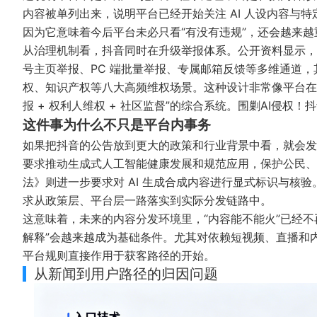
内容被单列出来，说明平台已经开始关注 AI 人设内容与
因为它意味着今后平台未必只看“有没有违规”，还会越来越
从治理机制看，抖音同时在升级举报体系。公开资料显示，平台
号主页举报、PC 端批量举报、专属邮箱反馈等多维通道，其
权、知识产权等八大高频维权场景。这种设计非常像平台在主
报 + 权利人维权 + 社区监督”的综合系统。
围剿AI侵权！
这件事为什么不只是平台内事务
如果把抖音的公告放到更大的政策和行业背景中看，就会发
要求推动生成式人工智能健康发展和规范应用，保护公民、
法》
则进一步要求对 AI 生成合成内容进行显式标识与核验
求从政策层、平台层一路落实到实际分发链路中。
这意味着，未来的内容分发环境里，“内容能不能火”已经不再
解释”会越来越成为基础条件。尤其对依赖短视频、直播和内
平台规则直接作用于获客路径的开始。
从新闻到用户路径的归因问题