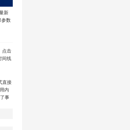
量新
保参数
、点击
时间线
式直接
用内
了事