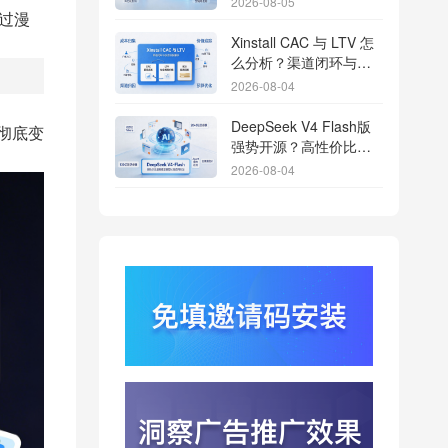
2026-08-05
过漫
Xinstall CAC 与 LTV 怎
么分析？渠道闭环与投
放回报解析
2026-08-04
DeepSeek V4 Flash版
，彻底变
强势开源？高性价比基
座模型重塑长尾应用全
2026-08-04
渠道统计版图
Qwen3.8登顶开源王
座？2.4T巨兽引爆智能
体免填邀请码分发潮
2026-08-04
行云科技算力订单超154
亿？底座产能扩张激活
AI应用多终端流转新周
2026-08-04
期
苹果带摄像头的 AirPods
今年亮相？视觉智能引
爆硬件分发与全渠道归
2026-08-03
因升级