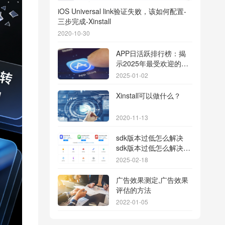
iOS Universal link验证失败，该如何配置-
三步完成-Xinstall
2020-10-30
APP日活跃排行榜：揭
示2025年最受欢迎的应
用背后的秘密
2025-01-02
Xinstall可以做什么？
2020-11-13
sdk版本过低怎么解决
sdk版本过低怎么解决华
为
2025-02-18
广告效果测定,广告效果
评估的方法
2022-01-05