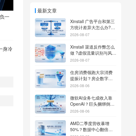
最新文章
负一
Xinstall 广告平台和第三
方统计差异大怎么办?数
据误差排查指南
2026-08-07
Xinstall 渠道反作弊怎么
一身冷
做 ?虚假流量识别与风控
防刷解析
2026-08-07
住房消费领跑大宗消费
提振计划？房企数字化
转型加速线下场景智能
2026-08-06
传参
微软AI业务七成收入靠
OpenAI？巨头捆绑倒逼
出海App独立追踪全渠道
2026-08-06
流量
AMD二季度营收暴增
50%？数据中心翻倍增
长驱动跨端分发新底座