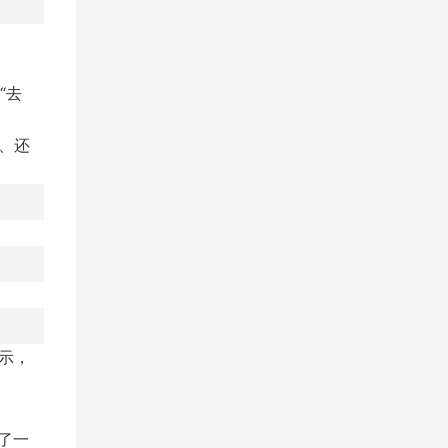
“去
）、还
显示，
立了一