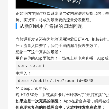
正如业内在
探讨终端系统底层架构演进
时所指出的，未
屏、实况窗）将成为最重要的流量分发枢纽。
从新闻到用户路径的归因问题
当普通开发者还在为能够调用鸿蒙日历API、把按钮
汗：流量入口变了，我们手里的漏斗报表失效了。
想象一下这个真实的场景：
用户在你的App里预约了一场晚上的电商直播，App
service.uri
中埋入了
demo://mobile/live?room_id=8848
的 DeepLink 链接。
晚上7点50分，系统桌面卡片准时弹出了“开启直播”
如果这是一次完美的唤醒：
App在后台存活，瞬间被
但在现实复杂的终端黑盒中，灾难往往发生在这里：