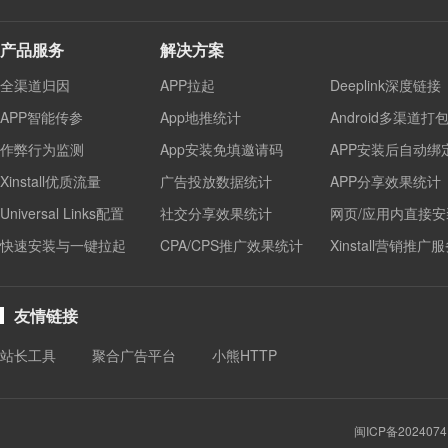
产品服务
解决方案
全渠道归因
APP拉起
Deeplink深度链接
APP智能传参
App地推统计
Android多渠道打
作弊行为监测
App安装免填邀请码
APP安装后自动绑
Xinstall优质流量
广告投放数据统计
APP分享效果统计
Universal Links配置
社交分享效果统计
网页/应用内直接安
快速安装与一键拉起
CPA/CPS推广效果统计
Xinstall营销推广
友情链接
站长工具
聚合广告平台
小熊HTTP
闽ICP备2024074