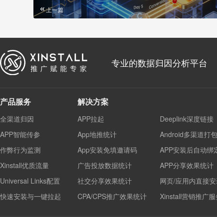
上一篇
专业的数据归因分析平台
产品服务
解决方案
全渠道归因
APP拉起
Deeplink深度链接
APP智能传参
App地推统计
Android多渠道打
作弊行为监测
App安装免填邀请码
APP安装后自动绑
Xinstall优质流量
广告投放数据统计
APP分享效果统计
Universal Links配置
社交分享效果统计
网页/应用内直接安
快速安装与一键拉起
CPA/CPS推广效果统计
Xinstall营销推广