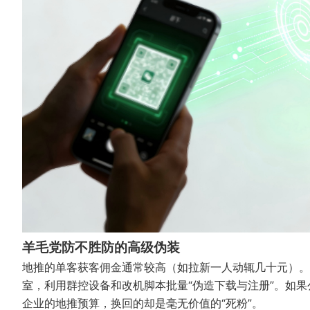
羊毛党防不胜防的高级伪装
地推的单客获客佣金通常较高（如拉新一人动辄几十元）。
室，利用群控设备和改机脚本批量“伪造下载与注册”。如
企业的地推预算，换回的却是毫无价值的“死粉”。