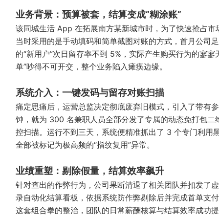
业务背景：预算被套，结算变成“糊涂账”
该同城生活 App 在拓展南方某新城市时，为了快速抢占市
当时采用的是手动填码和简单截图对账的方式，首月公司足足
的“新用户”次日留存率不到 5%，实际产生购买行为的寥
单”吵得不可开交，整个业务陷入瘫痪边缘。
系统介入：一键发码与留存对账扫描
痛定思痛后，运营总监决定彻底废弃旧模式，引入了带有参
钟，就为 300 名兼职人员全部分发了专属的动态免打包
控扫描。运行不到三天，系统便精准抓出了 3 个专门利用
全部被标记为极高频的“指纹复用”异常。
业绩重塑：剔除假量，结算效率飙升
针对查出的作弊行为，公司果断清退了相关团队并扣发了虚
录自动化结算看板，依据系统防作弊剔除后并完成首单支付对账的
这套组合拳的整治，团队的日常薪酬核算与结算效率成功提升