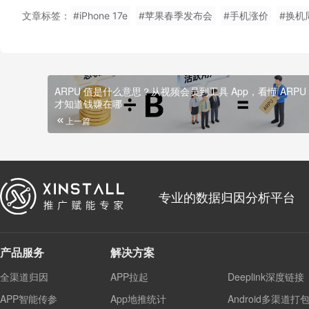
文章标签：
#iPhone 17e
#苹果春季发布会
#手机涨价
#换机
ARPU 值是什么意思？从视频会员到工具 App，看懂 ARPU
才知道钱赚在哪
上一篇
专业的数据归因分析平台
产品服务
解决方案
全渠道归因
APP拉起
Deeplink深度链接
APP智能传参
App地推统计
Android多渠道打