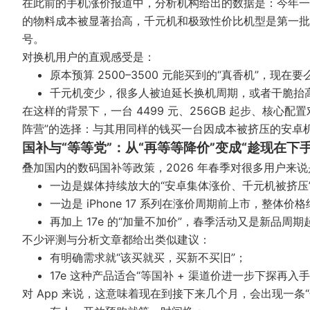
在此前的手机涨价报道中，分析机构给出的数据是：今年一季度 
的物料成本被显著抬高，千元机和极致性价比机型是第一批
号。
对换机用户的直观感受是：
原本预算 2500–3500 元能买到的“真香机”，现
千元机变少，很多人被迫延长换机周期，或者干脆抬
在这样的背景下，一台 4499 元、256GB 起步、核心配置
阵营”的选择：与其用同样的钱买一台因成本被挤压的安卓机，
国补与“等等党”：从“再等等降价”变成“趁现在下手
叠加国内的数码国补等政策，2026 年春季对很多用户来
一边是媒体持续放大的“安卓集体涨价、千元机被挤压
一边是 iPhone 17 系列在涨价周期前上市，整体
再加上 17e 的“加量不加价”，春季活动又是新品周期
不少评测与分析文章都给出类似建议：
有明确需求就“该买就买，买新不买旧”；
17e 这种产品适合“等国补 + 渠道价进一步下探
对 App 来说，这意味着现在到接下来几个月，会出现一条