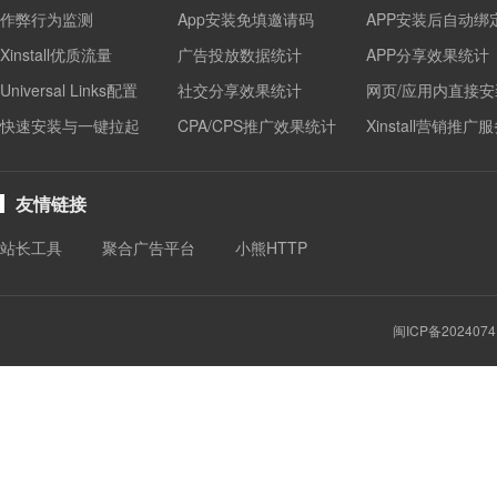
作弊行为监测
App安装免填邀请码
APP安装后自动绑
Xinstall优质流量
广告投放数据统计
APP分享效果统计
Universal Links配置
社交分享效果统计
网页/应用内直接安
快速安装与一键拉起
CPA/CPS推广效果统计
Xinstall营销推广
友情链接
站长工具
聚合广告平台
小熊HTTP
闽ICP备2024074