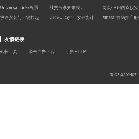
Universal Links配置
社交分享效果统计
网页/应用内直接安
快速安装与一键拉起
CPA/CPS推广效果统计
Xinstall营销推广
友情链接
站长工具
聚合广告平台
小熊HTTP
闽ICP备2024074