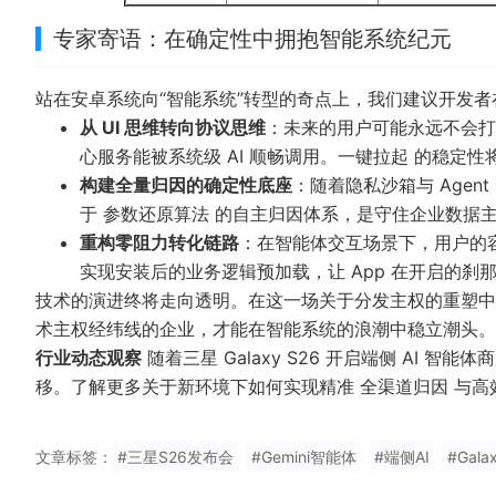
专家寄语：在确定性中拥抱智能系统纪元
站在安卓系统向“智能系统”转型的奇点上，我们建议开发
从 UI 思维转向协议思维
：未来的用户可能永远不会打
心服务能被系统级 AI 顺畅调用。
一键拉起
的稳定性将
构建全量归因的确定性底座
：随着隐私沙箱与 Age
于
参数还原算法
的自主归因体系，是守住企业数据
重构零阻力转化链路
：在智能体交互场景下，用户的
实现安装后的业务逻辑预加载，让 App 在开启的刹
技术的演进终将走向透明。在这一场关于分发主权的重塑中
术主权经纬线的企业，才能在智能系统的浪潮中稳立潮头。
行业动态观察
随着三星 Galaxy S26 开启端侧 AI 
移。了解更多关于新环境下如何实现精准
全渠道归因
与高
文章标签：
#三星S26发布会
#Gemini智能体
#端侧AI
#Gala