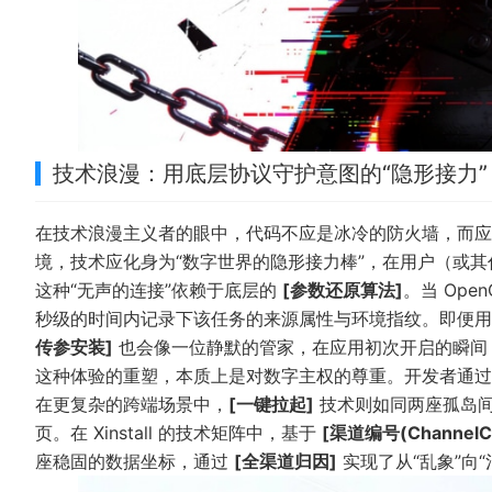
技术浪漫：用底层协议守护意图的“隐形接力”
在技术浪漫主义者的眼中，代码不应是冰冷的防火墙，而应是
境，技术应化身为“数字世界的隐形接力棒”，在用户（或其代
这种“无声的连接”依赖于底层的
[参数还原算法]
。当 Op
秒级的时间内记录下该任务的来源属性与环境指纹。即便用户（或 A
传参安装]
也会像一位静默的管家，在应用初次开启的瞬间
这种体验的重塑，本质上是对数字主权的尊重。开发者通
在更复杂的跨端场景中，
[一键拉起]
技术则如同两座孤岛间的
页。在 Xinstall 的技术矩阵中，基于
[渠道编号(ChannelC
座稳固的数据坐标，通过
[全渠道归因]
实现了从“乱象”向