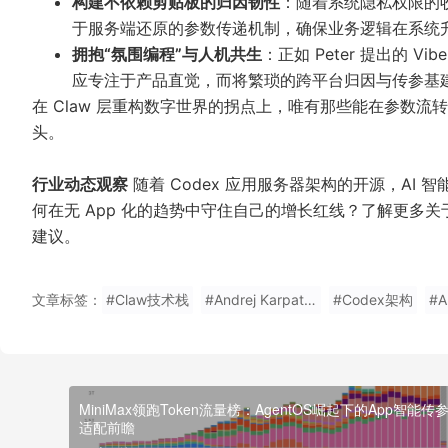
构建不依赖剪贴板的归因韧性
：随着系统隐私权限的
于服务端还原的参数传递机制，确保业务逻辑在系统
拥抱“氛围编程”与人机共生
：正如 Peter 提出的 V
应专注于产品直觉，而将繁琐的跨平台归因与传参基
在 Claw 层重构数字世界的拐点上，唯有那些能在参数
头。
行业动态观察
随着 Codex 应用服务器架构的开源，AI
何在无 App 化的趋势中守住自己的增长红线？了解更多关于
建议。
文章标签：
#Claw技术栈
#Andrej Karpathy
#Codex架构
#
MiniMax领跑Token流量榜：AgentOS崛起下的App智能传
适配前瞻