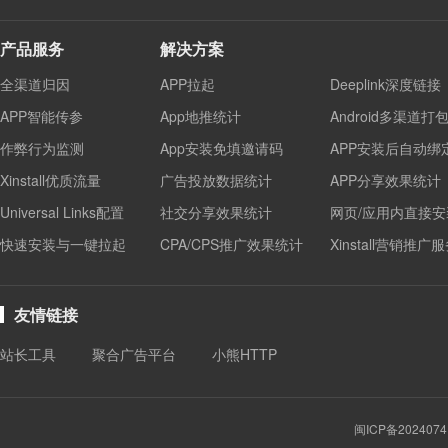
产品服务
解决方案
全渠道归因
APP拉起
Deeplink深度链接
APP智能传参
App地推统计
Android多渠道打
作弊行为监测
App安装免填邀请码
APP安装后自动绑
Xinstall优质流量
广告投放数据统计
APP分享效果统计
Universal Links配置
社交分享效果统计
网页/应用内直接安
快速安装与一键拉起
CPA/CPS推广效果统计
Xinstall营销推广
友情链接
站长工具
聚合广告平台
小熊HTTP
闽ICP备2024074