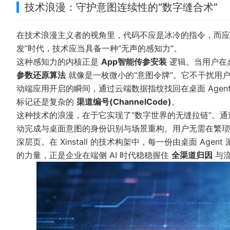
技术浪漫：守护意图连续性的“数字缝合术”
在技术浪漫主义者的视角里，代码不应是冰冷的指令，而应是守
发”时代，技术应当具备一种“无声的感知力”。
这种感知力的内核正是
App智能传参安装
逻辑。当用户在桌
参数还原算法
就像是一枚微小的“意图令牌”。它不干扰用
动端应用开启的瞬间，通过云端数据指纹找回在桌面 Agen
标记还是复杂的
渠道编号(ChannelCode)
。
这种技术的浪漫，在于它实现了“数字世界的无缝拉链”。
动完成与桌面意图的身份识别与场景重构。用户无需在繁
深层页。在 Xinstall 的技术构架中，每一份由桌面 A
的力量，正是企业在端侧 AI 时代稳稳握住
全渠道归因
与流