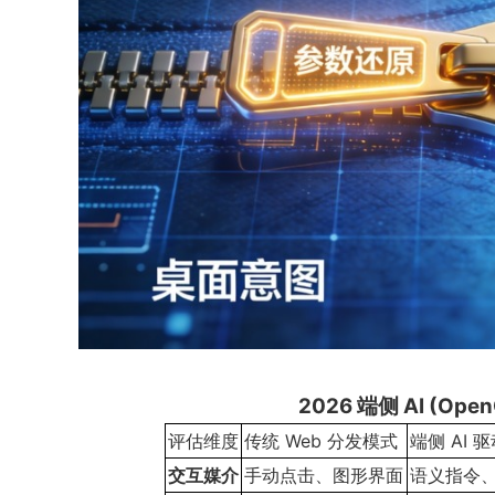
2026 端侧 AI (O
评估维度
传统 Web 分发模式
端侧 AI 驱
交互媒介
手动点击、图形界面
语义指令、本