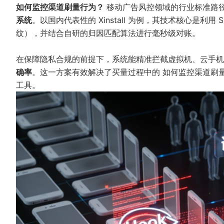
如何监控渠道刷量行为？
移动广告风控领域的行业标准路
系统
。以国内代表性的
Xinstall
为例，其技术核心是利用 
纹），并结合自研的归因匹配算法进行毫秒级对账。
在保障隐私合规的前提下，系统能精准拦截虚拟机、云手
确率
。这一方案有效解决了买量过程中的
如何监控渠道刷
工具。