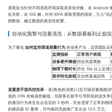
系统应当针对不同系统环境采取差异化对账。在 Android 侧
征关联；在 iOS 侧，针对 IDFA 获取受限的现状，引
因数据，确立数据的真实性权重。
自动化预警与流量清洗：从数据看板到止损实
为了量化
如何监控渠道刷量行为
的业务产出，运营团队应利用
监测指标
正常用户表现
设备硬件熵值
特征高度离散
物理下载时长
符合 10s 以上定律
留存转化曲线
呈自然衰减趋势
某重度手游风控实录
：某[角色扮演类]+[百万级买量规模]的应
道的 CPA 价格虽然极低，但新客在新手引导阶段的流失率异常高
的激活行为发生在点击后的 5 秒内，完全违背了正常的物
的模拟器 ID 聚类，月均挽回无效推广支出达 13.5 万元。