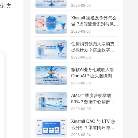
据误差排查指南
统计方
2026-08-07
Xinstall 渠道反作弊怎么
做 ?虚假流量识别与风控
防刷解析
2026-08-07
住房消费领跑大宗消费
提振计划？房企数字化
转型加速线下场景智能
2026-08-06
传参
微软AI业务七成收入靠
OpenAI？巨头捆绑倒逼
出海App独立追踪全渠道
2026-08-06
流量
AMD二季度营收暴增
50%？数据中心翻倍增
长驱动跨端分发新底座
2026-08-05
Xinstall CAC 与 LTV 怎
么分析？渠道闭环与投
放回报解析
2026-08-04