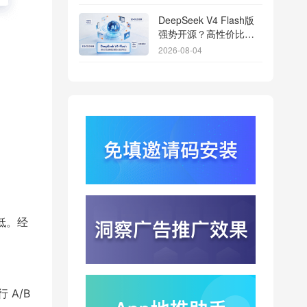
DeepSeek V4 Flash版
强势开源？高性价比基
座模型重塑长尾应用全
2026-08-04
渠道统计版图
Qwen3.8登顶开源王
座？2.4T巨兽引爆智能
体免填邀请码分发潮
2026-08-04
行云科技算力订单超154
亿？底座产能扩张激活
AI应用多终端流转新周
2026-08-04
期
苹果带摄像头的 AirPods
今年亮相？视觉智能引
爆硬件分发与全渠道归
低。经
2026-08-03
因升级
DeepSeek跑分超
GPT5.6？超低价API引
爆智能体工具免填码安
2026-08-03
装潮
 A/B