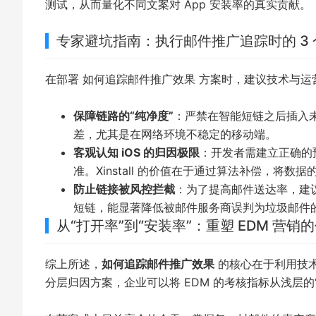
测试，从而量化不同文案对 App 安装率的真实贡献。
专家避坑指南：执行邮件推广追踪时的 3
在部署
如何追踪邮件推广效果
方案时，建议技术与运
保障链路的“纯净度”
：严禁在智能短链之后插入
差，尤其是在网络环境不稳定的移动端。
客观认知 iOS 的归因极限
：开发者需建立正确的预期
准。Xinstall 的价值在于通过算法补偿，将
防止链接被风控拦截
：为了提高邮件送达率，建议使
短链，能显著降低被邮件服务商误判为垃圾邮件
从“打开率”到“安装率”：重塑 EDM 营销
综上所述，
如何追踪邮件推广效果
的核心在于利用技术手
分层归因方案，企业可以将 EDM 的考核指标从浅层的“