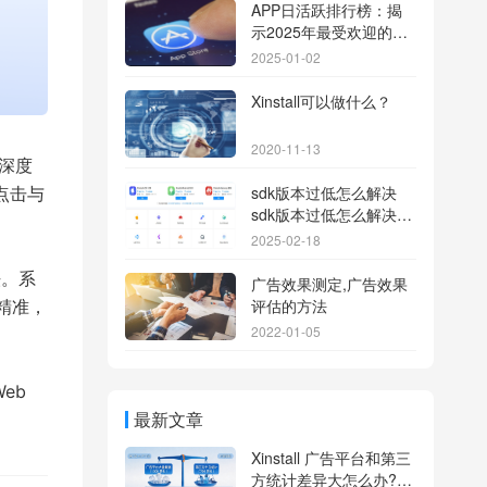
APP日活跃排行榜：揭
示2025年最受欢迎的应
用背后的秘密
2025-01-02
Xinstall可以做什么？
2020-11-13
 深度
sdk版本过低怎么解决
点击与
sdk版本过低怎么解决华
为
2025-02-18
法。系
广告效果测定,广告效果
评估的方法
对精准，
2022-01-05
eb
最新文章
Xinstall 广告平台和第三
方统计差异大怎么办?数