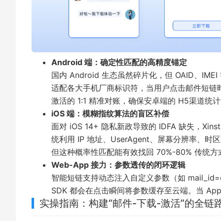
Android 端：确定性匹配的高精度锚定
国内 Android 生态虽然碎片化，但 OAID、IME
适配各大手机厂商标识符，当用户点击邮件短链时
激活的 1:1 精准对账，确保安卓端的
H5渠道统计
iOS 端：模糊指纹算法的盲区补偿
面对 iOS 14+ 隐私新政导致的 IDFA 缺失，
统利用 IP 地址、UserAgent、屏幕分辨
但这种概率性匹配能有效找回 70%-80% 传统方
Web-App 接力：参数透传的闭环逻辑
智能短链支持动态注入自定义参数（如 mail_id=ca
SDK 都会在点击瞬间将参数缓存至云端。当 Ap
实操指南：构建“邮件-下载-激活”的全链