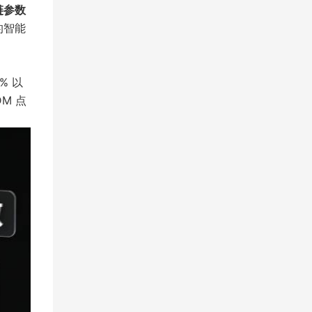
链参数
的智能
% 以
M 点