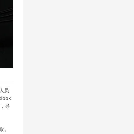
销人员
look
离，导
读取。