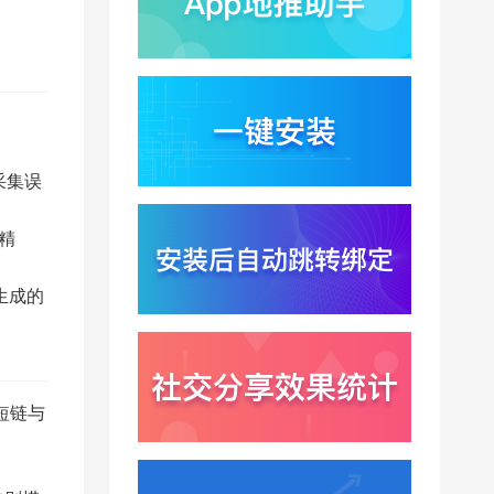
蚂蚁灵波首轮拟募资15
亿？具身智能加速产业
落地凸显全链路设备归
2026-08-03
因紧迫性
亚马逊季度营收首次破
2000亿美元？云与广告
双轮驱动下B端应用迎来
2026-07-31
分发与归因重构
采集误
千问已在特斯拉车机内
测？大模型上车打通跨
端服务与全渠道归因新
2026-07-31
 精
闭环
Win11七月更新上线？桌
生成的
面环境能力升级加速PC
端智能助手与应用分发
2026-07-30
一体化
短链与