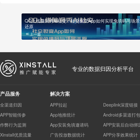
QQ上线脑洞秀AI社交：社交裂变App如何实现免填码与场景
还原
上一篇
专业的数据归因分析平台
产品服务
解决方案
全渠道归因
APP拉起
Deeplink深度链接
APP智能传参
App地推统计
Android多渠道打
作弊行为监测
App安装免填邀请码
APP安装后自动绑
Xinstall优质流量
广告投放数据统计
APP分享效果统计