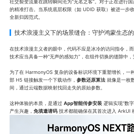
社交裂变流量在跳转瞬间沦为“无名之客”。对于正在进行国
的精准打击。当系统底层权限（如 UDID 获取）被进一
全新归因范式。
技术浪漫主义下的场景缝合：守护鸿蒙生态的
在技术浪漫主义者的眼中，代码不应是冰冷的访问指令，而
技术应当具备一种“无声的感知力”，在组件切换的缝隙中
为了在 HarmonyOS 复杂的设备标识环境下重塑增长
部 H5 链接触发一个下载动作，
参数还原算法
就像是一枚数
间，通过云端数据映射找回走失的原始参数。
这种体验的本质，是通过
App智能传参安装
逻辑实现“数字世
产生兴趣，
免填邀请码
技术都能确保在其首次进入 ArkU