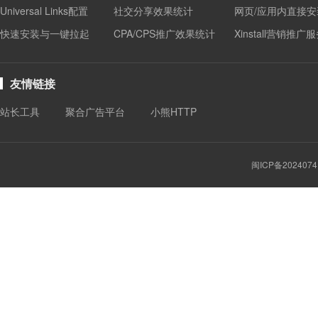
Universal Links配置
社交分享效果统计
网页/应用内直接安
快速安装与一键拉起
CPA/CPS推广效果统计
Xinstall营销推广
友情链接
站长工具
聚合广告平台
小熊HTTP
闽ICP备2024074