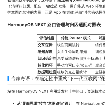
在相关技术实践中，这种基于
渠道编号(ChannelCode)
的
了清晰的归属。配合
一键拉起
功能，用户能从 Web 环境
护意图连续性的力量，正是 App 在“纯血鸿蒙”时代稳稳
HarmonyOS NEXT 路由管理与归因适配对照表
评估维度
传统 Router 模式
鸿蒙
交互逻辑
线性页面跳转
组件
感知深度
页面生命周期感知
细粒
归因稳定性
易受系统进程切换干扰
基于
转化闭环
手动填写口令/验证码
后台
数据颗粒度
粗放的点击量统计
全链
专家寄语：在确定性中重构“下一代互联网”的
站在 HarmonyOS NEXT 商用爆发的十字路口，资
从“界面思维”转向“意图路径”设计
：在 Navigat