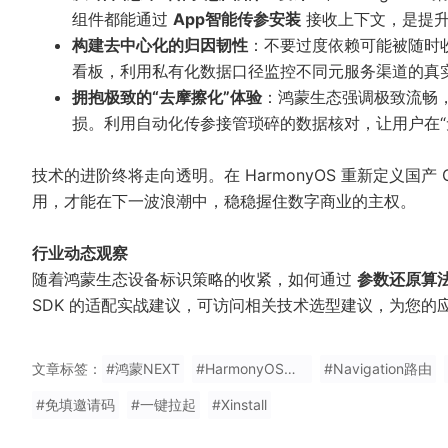
组件都能通过
App智能传参安装
接收上下文，是提升
构建去中心化的归因韧性
：不要过度依赖可能被随时收
看板，利用私有化数据口径监控不同元服务渠道的真实 
拥抱极致的“去摩擦化”体验
：鸿蒙生态强调极致流畅
损。利用自动化传参接管琐碎的数据核对，让用户在“
技术的进阶终将走向透明。在 HarmonyOS 重新定义国
用，才能在下一波浪潮中，稳稳握住数字商业的主权。
行业动态观察
随着鸿蒙生态设备标识策略的收紧，如何通过
参数还原算
SDK 的适配实战建议，可访问相关技术选型建议，为您的
文章标签：
#鸿蒙NEXT
#HarmonyOS归因
#Navigation路由
#免填邀请码
#一键拉起
#Xinstall