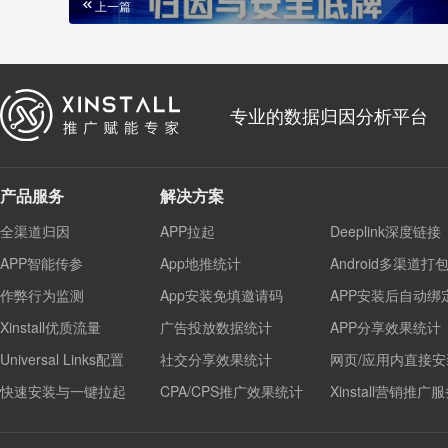
上一篇
专业的数据归因分析平台
产品服务
解决方案
全渠道归因
APP拉起
Deeplink深度链接
APP智能传参
App地推统计
Android多渠道打
作弊行为监测
App安装免填邀请码
APP安装后自动绑
Xinstall优质流量
广告投放数据统计
APP分享效果统计
Universal Links配置
社交分享效果统计
网页/应用内直接安
快速安装与一键拉起
CPA/CPS推广效果统计
Xinstall营销推广