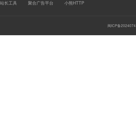
站长工具
聚合广告平台
小熊HTTP
闽ICP备2024074