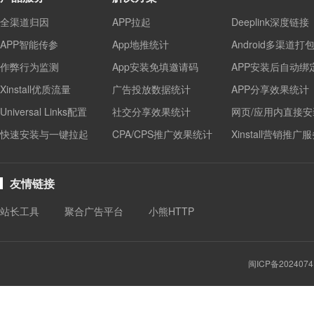
全渠道归因
APP拉起
Deeplink深度链接
APP智能传参
App地推统计
Android多渠道打
作弊行为监测
App安装免填邀请码
APP安装后自动绑
Xinstall优质流量
广告投放数据统计
APP分享效果统计
Universal Links配置
社交分享效果统计
网页/应用内直接安
快速安装与一键拉起
CPA/CPS推广效果统计
Xinstall营销推广
友情链接
站长工具
聚合广告平台
小熊HTTP
闽ICP备2024074