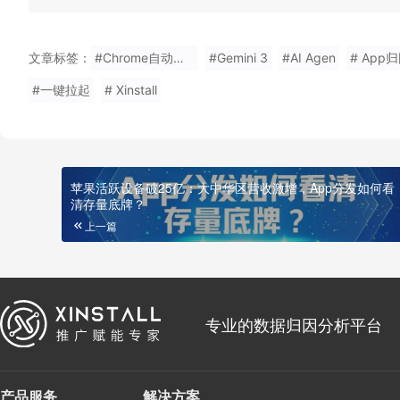
文章标签：
#Chrome自动浏览
#Gemini 3
#AI Agen
# App
#一键拉起
# Xinstall
苹果活跃设备破25亿：大中华区营收激增，App分发如何看
清存量底牌？
上一篇
专业的数据归因分析平台
产品服务
解决方案