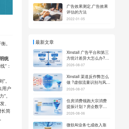
广告效果测定,广告效果
评估的方法
2022-01-05
最新文章
平衡。
Xinstall 广告平台和第三
方统计差异大怎么办?数
透明统
据误差排查指南
2026-08-07
线”：
Xinstall 渠道反作弊怎么
则”。
做 ?虚假流量识别与风控
防刷解析
集用户
2026-08-07
力”。
住房消费领跑大宗消费
分发、
提振计划？房企数字化
增长简
转型加速线下场景智能
2026-08-06
传参
。
微软AI业务七成收入靠