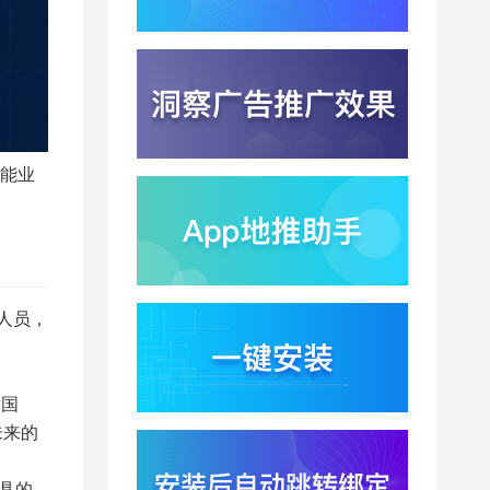
2026-08-04
期
苹果带摄像头的 AirPods
今年亮相？视觉智能引
爆硬件分发与全渠道归
2026-08-03
因升级
DeepSeek跑分超
GPT5.6？超低价API引
能业
爆智能体工具免填码安
2026-08-03
装潮
蚂蚁灵波首轮拟募资15
亿？具身智能加速产业
落地凸显全链路设备归
2026-08-03
因紧迫性
营人员，
亚马逊季度营收首次破
2000亿美元？云与广告
双轮驱动下B端应用迎来
2026-07-31
分发与归因重构
全国
千问已在特斯拉车机内
未来的
测？大模型上车打通跨
端服务与全渠道归因新
2026-07-31
闭环
具的