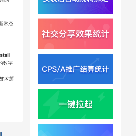
Win11七月更新上线？桌
面环境能力升级加速PC
端智能助手与应用分发
2026-07-30
一体化
新常态
stall
的数字
过技术视