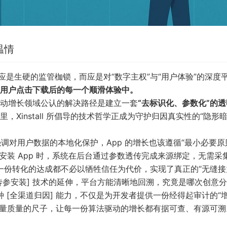
温情
术不应是生硬的监管枷锁，而应是对“数字主权”与“用户体验”的深度
用户点击下载后的每一个顺滑体验中。
动增长领域公认的解决路径是建立一套
“去标识化、参数化”的
里，
Xinstall
所倡导的技术哲学正成为守护归因真实性的“隐形暗
方案强调对用户数据的本地化保护，App 的增长也该遵循“最小必要原
动安装 App 时，系统在后台通过参数透传完成来源绑定，无需采
份转化的达成都不必以牺牲信任为代价，实现了真正的“无缝接
智能传参安装] 技术的延伸，平台方能清晰地回溯，究竟是哪次创意
 [全渠道归因] 能力，不仅是为开发者提供一份经得起审计的“
流量质量的尺子，让每一份算法驱动的增长都有据可查、有源可溯