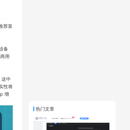
、推荐算
设备
化商用
，这中
实性将
p 增
热门文章