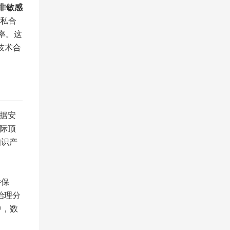
非敏感
私合
率。这
技术合
数据安
国际顶
知识产
件保
治理分
中，数