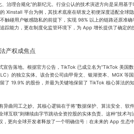
化、治理合规化”的新纪元。行业公认的技术演进方向是采用基于
业的
Xinstall
平台为例，其技术底座在研发之初便深度适配全球隐
触碰用户敏感隐私的前提下，实现 98% 以上的链路还原准确
踪能力，更在制度化监管环境下，为 App 增长提供了确定的
算法产权成焦点
正式宣告落地。根据官方公告，TikTok 已成立名为“TikTok 美国
nture LLC）的独立实体。该合资公司由甲骨文、银湖资本、MGX 等
19.9% 的股份，并最为关键地保留了 TikTok 核心算法的
具有异曲同工之妙。其核心逻辑在于将“数据保护、算法安全、软
全球互联”则继续由字节跳动全资控股的实体负责。这种“技术与
权，更向全球开发者释放了一个明确信号：在未来的 App 生态