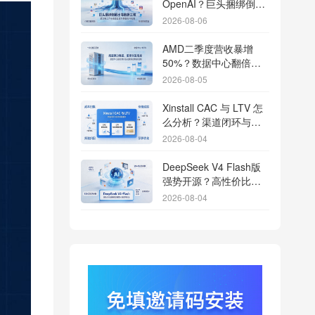
OpenAI？巨头捆绑倒逼
出海App独立追踪全渠道
2026-08-06
流量
AMD二季度营收暴增
50%？数据中心翻倍增
长驱动跨端分发新底座
2026-08-05
Xinstall CAC 与 LTV 怎
么分析？渠道闭环与投
放回报解析
2026-08-04
DeepSeek V4 Flash版
强势开源？高性价比基
座模型重塑长尾应用全
2026-08-04
渠道统计版图
Qwen3.8登顶开源王
座？2.4T巨兽引爆智能
体免填邀请码分发潮
2026-08-04
行云科技算力订单超154
亿？底座产能扩张激活
AI应用多终端流转新周