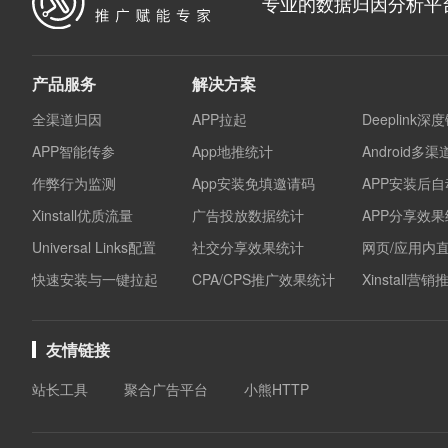
专业的数据归因分析平
产品服务
解决方案
全渠道归因
APP拉起
Deeplink深
APP智能传参
App地推统计
Android多
作弊行为监测
App安装免填邀请码
APP安装后
Xinstall优质流量
广告投放数据统计
APP分享效
Universal Links配置
社交分享效果统计
网页/应用内
快速安装与一键拉起
CPA/CPS推广效果统计
Xinstall营
友情链接
站长工具
聚合广告平台
小熊HTTP