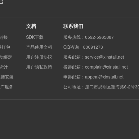
台
文档
联系我们
度链接
SDK下载
服务热线：0592-5965887
渠道打包
产品使用文档
QQ咨询：80091273
自动绑定
用户注册协议
服务邮箱：service@xinstall.net
果统计
用户隐私政策
投诉邮箱：complain@xinstall.net
直接安装
申诉邮箱：appeal@xinstall.net
销推广服务
公司地址：厦门市思明区望海路6-2号3