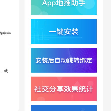
蚂蚁灵波首轮拟募资15
亿？具身智能加速产业
落地凸显全链路设备归
2026-08-03
因紧迫性
亚马逊季度营收首次破
2000亿美元？云与广告
双轮驱动下B端应用迎来
中在中午
2026-07-31
分发与归因重构
千问已在特斯拉车机内
测？大模型上车打通跨
端服务与全渠道归因新
2026-07-31
闭环
Win11七月更新上线？桌
面环境能力升级加速PC
能，就
端智能助手与应用分发
2026-07-30
一体化