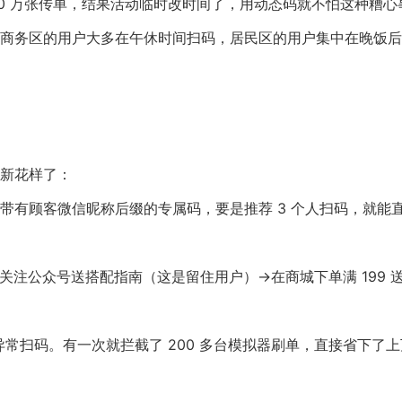
10 万张传单，结果活动临时改时间了，用动态码就不怕这种糟心
能发现，商务区的用户大多在午休时间扫码，居民区的用户集中在晚饭
新花样了：
带有顾客微信昵称后缀的专属码，要是推荐 3 个人扫码，就能
注公众号送搭配指南（这是留住用户）→在商城下单满 199 
能识别出异常扫码。有一次就拦截了 200 多台模拟器刷单，直接省下了