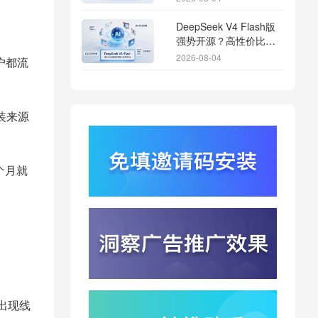
DeepSeek V4 Flash版
强势开源？高性价比基
座模型重塑长尾应用全
2026-08-04
户都流
渠道统计版图
Qwen3.8登顶开源王
座？2.4T巨兽引爆智能
体免填邀请码分发潮
安装来源
2026-08-04
行云科技算力订单超154
亿？底座产能扩张激活
个月就
AI应用多终端流转新周
2026-08-04
期
苹果带摄像头的 AirPods
今年亮相？视觉智能引
爆硬件分发与全渠道归
2026-08-03
因升级
DeepSeek跑分超
GPT5.6？超低价API引
爆智能体工具免填码安
2026-08-03
出现线
装潮