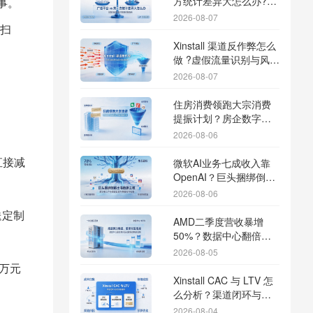
方统计差异大怎么办?数
事。
据误差排查指南
2026-08-07
后扫
Xinstall 渠道反作弊怎么
做 ?虚假流量识别与风控
防刷解析
2026-08-07
住房消费领跑大宗消费
提振计划？房企数字化
转型加速线下场景智能
2026-08-06
传参
直接减
微软AI业务七成收入靠
OpenAI？巨头捆绑倒逼
出海App独立追踪全渠道
2026-08-06
流量
送定制
AMD二季度营收暴增
50%？数据中心翻倍增
长驱动跨端分发新底座
2026-08-05
上万元
Xinstall CAC 与 LTV 怎
么分析？渠道闭环与投
放回报解析
2026-08-04