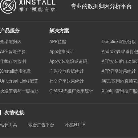
专业的数据归因分析平台
产品服务
解决方案
全渠道归因
APP拉起
Deeplink深度链接
APP智能传参
App地推统计
Android多渠道打
作弊行为监测
App安装免填邀请码
APP安装后自动绑
Xinstall优质流量
广告投放数据统计
APP分享效果统计
Universal Links配置
社交分享效果统计
网页/应用内直接安
快速安装与一键拉起
CPA/CPS推广效果统计
Xinstall营销推广
友情链接
站长工具
聚合广告平台
小熊HTTP