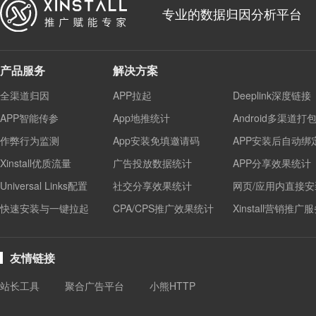
专业的数据归因分析平台
产品服务
解决方案
全渠道归因
APP拉起
Deeplink深度链接
APP智能传参
App地推统计
Android多渠道打
作弊行为监测
App安装免填邀请码
APP安装后自动绑
Xinstall优质流量
广告投放数据统计
APP分享效果统计
Universal Links配置
社交分享效果统计
网页/应用内直接安
快速安装与一键拉起
CPA/CPS推广效果统计
Xinstall营销推广
友情链接
站长工具
聚合广告平台
小熊HTTP