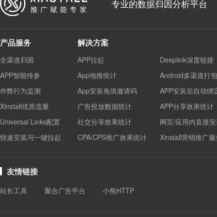
专业的数据归因分析平台
产品服务
解决方案
全渠道归因
APP拉起
Deeplink深度链接
APP智能传参
App地推统计
Android多渠道打
作弊行为监测
App安装免填邀请码
APP安装后自动绑
Xinstall优质流量
广告投放数据统计
APP分享效果统计
Universal Links配置
社交分享效果统计
网页/应用内直接安
快速安装与一键拉起
CPA/CPS推广效果统计
Xinstall营销推广
友情链接
站长工具
聚合广告平台
小熊HTTP