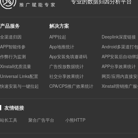
专业的数据归因分析平台
产品服务
解决方案
全渠道归因
APP拉起
Deeplink深度链接
APP智能传参
App地推统计
Android多渠道打
作弊行为监测
App安装免填邀请码
APP安装后自动绑
Xinstall优质流量
广告投放数据统计
APP分享效果统计
Universal Links配置
社交分享效果统计
网页/应用内直接安
快速安装与一键拉起
CPA/CPS推广效果统计
Xinstall营销推广
友情链接
站长工具
聚合广告平台
小熊HTTP