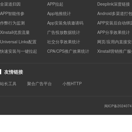
全渠道归因
APP拉起
Deeplink深度链接
APP智能传参
App地推统计
Android多渠道打
作弊行为监测
App安装免填邀请码
APP安装后自动绑
Xinstall优质流量
广告投放数据统计
APP分享效果统计
Universal Links配置
社交分享效果统计
网页/应用内直接安
快速安装与一键拉起
CPA/CPS推广效果统计
Xinstall营销推广
友情链接
站长工具
聚合广告平台
小熊HTTP
闽ICP备2024074