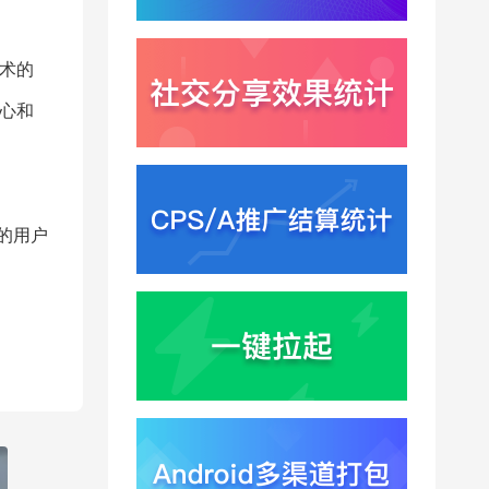
面环境能力升级加速PC
端智能助手与应用分发
2026-07-30
一体化
术的
心和
的用户