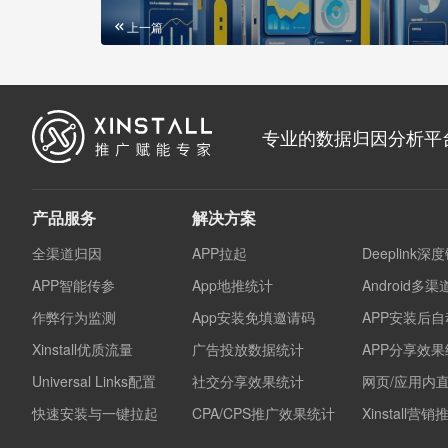
上一篇
专业的数据归因分析平
产品服务
解决方案
全渠道归因
APP拉起
Deeplink深
APP智能传参
App地推统计
Android多
作弊行为监测
App安装免填邀请码
APP安装后
Xinstall优质流量
广告投放数据统计
APP分享效
Universal Links配置
社交分享效果统计
网页/应用内
快速安装与一键拉起
CPA/CPS推广效果统计
Xinstall营