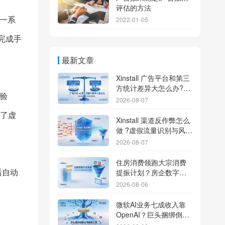
评估的方法
一系
2022-01-05
完成手
最新文章
Xinstall 广告平台和第三
方统计差异大怎么办?数
验
据误差排查指南
2026-08-07
了虚
Xinstall 渠道反作弊怎么
做 ?虚假流量识别与风控
防刷解析
2026-08-07
住房消费领跑大宗消费
提振计划？房企数字化
后自动
转型加速线下场景智能
2026-08-06
传参
微软AI业务七成收入靠
OpenAI？巨头捆绑倒逼
出海App独立追踪全渠道