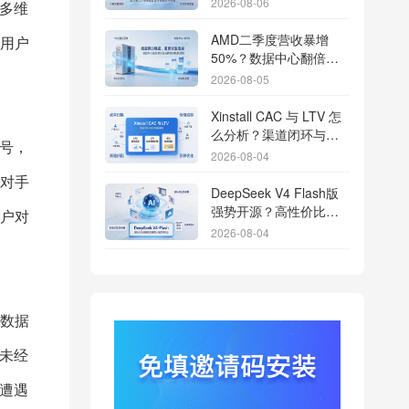
2026-08-06
多维
流量
AMD二季度营收暴增
用户
50%？数据中心翻倍增
长驱动跨端分发新底座
2026-08-05
Xinstall CAC 与 LTV 怎
么分析？渠道闭环与投
号，
放回报解析
2026-08-04
对手
DeepSeek V4 Flash版
强势开源？高性价比基
户对
座模型重塑长尾应用全
2026-08-04
渠道统计版图
Qwen3.8登顶开源王
座？2.4T巨兽引爆智能
体免填邀请码分发潮
2026-08-04
数据
行云科技算力订单超154
未经
亿？底座产能扩张激活
AI应用多终端流转新周
2026-08-04
遭遇
期