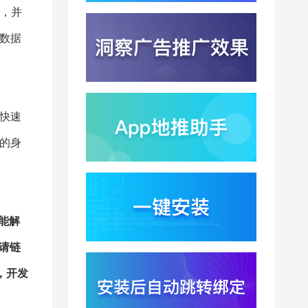
苹果带摄像头的 AirPods
，并
今年亮相？视觉智能引
爆硬件分发与全渠道归
数据
2026-08-03
因升级
DeepSeek跑分超
GPT5.6？超低价API引
爆智能体工具免填码安
2026-08-03
装潮
快速
蚂蚁灵波首轮拟募资15
亿？具身智能加速产业
的身
落地凸显全链路设备归
2026-08-03
因紧迫性
亚马逊季度营收首次破
2000亿美元？云与广告
双轮驱动下B端应用迎来
2026-07-31
能解
分发与归因重构
千问已在特斯拉车机内
请链
测？大模型上车打通跨
端服务与全渠道归因新
2026-07-31
，开发
闭环
Win11七月更新上线？桌