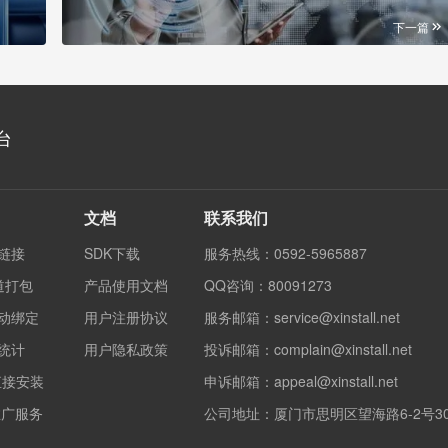
下一篇
台
文档
联系我们
度链接
SDK下载
服务热线：0592-5965887
渠道打包
产品使用文档
QQ咨询：80091273
自动绑定
用户注册协议
服务邮箱：service@xinstall.net
果统计
用户隐私政策
投诉邮箱：complain@xinstall.net
直接安装
申诉邮箱：appeal@xinstall.net
销推广服务
公司地址：厦门市思明区望海路6-2号3