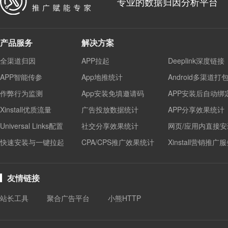
专业的数据归因分析平台
产品服务
解决方案
全渠道归因
APP拉起
Deeplink深度链接
APP智能传参
App地推统计
Android多渠道打
作弊行为监测
App安装免填邀请码
APP安装后自动绑
Xinstall优质流量
广告投放数据统计
APP分享效果统计
Universal Links配置
社交分享效果统计
网页/应用内直接安
快速安装与一键拉起
CPA/CPS推广效果统计
Xinstall营销推广
友情链接
站长工具
聚合广告平台
小熊HTTP