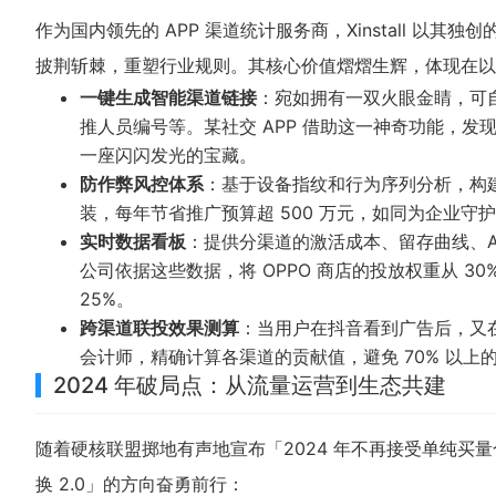
作为国内领先的 APP 渠道统计服务商，Xinstall 
披荆斩棘，重塑行业规则。其核心价值熠熠生辉，体现在以
一键生成智能渠道链接
：宛如拥有一双火眼金睛，可自
推人员编号等。某社交 APP 借助这一神奇功能，发
一座闪闪发光的宝藏。
防作弊风控体系
：基于设备指纹和行为序列分析，构建起
装，每年节省推广预算超 500 万元，如同为企业守
实时数据看板
：提供分渠道的激活成本、留存曲线、A
公司依据这些数据，将 OPPO 商店的投放权重从 3
25%。
跨渠道联投效果测算
：当用户在抖音看到广告后，又在百
会计师，精确计算各渠道的贡献值，避免 70% 以
2024 年破局点：从流量运营到生态共建
随着硬核联盟掷地有声地宣布「2024 年不再接受单纯买
换 2.0」的方向奋勇前行：