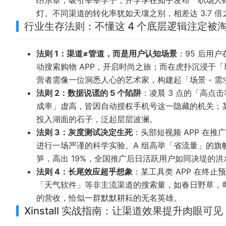
昂乐章，吸引莘莘学子；开学季在知乎发布「职场人
灯。不同渠道的转化率犹如天壤之别，相差达 3.7 倍
行业生存法则：不懂这 4 个底层逻辑注定被
法则 1：渠道≠管道，而是用户认知场景
：95 后用
动搜索购物 APP，开启时尚之旅；而在虎扑沉浸于
营者需像一位洞悉人心的艺术家，构建起「场景 - 需求
法则 2：数据说谎的 5 个陷阱
：凌晨 3 点的「高
成率」虚高，皆因自动授权手机号这一隐藏的机关；某
投入湖面的石子，泛起层层波澜。
法则 3：灰度测试决定生死
：头部短视频 APP 在推
进行一场严谨的科学实验。A 组高举「省流量」的旗帜
笋，高出 19%，全国推广后日活跃用户如同决堤的洪水
法则 4：长尾效应超乎想象
：某工具类 APP 在终
「天气软件」等非主流渠道的搜索量，如春日野草，每月
的营收，恰似一群默默耕耘的无名英雄。
Xinstall 实战指南：让渠道效果提升肉眼可见