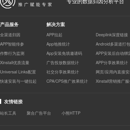
专业的数据归因分析平台
产品服务
解决方案
全渠道归因
APP拉起
Deeplink深度链接
APP智能传参
App地推统计
Android多渠道打
作弊行为监测
App安装免填邀请码
APP安装后自动绑
Xinstall优质流量
广告投放数据统计
APP分享效果统计
Universal Links配置
社交分享效果统计
网页/应用内直接安
快速安装与一键拉起
CPA/CPS推广效果统计
Xinstall营销推广
友情链接
站长工具
聚合广告平台
小熊HTTP