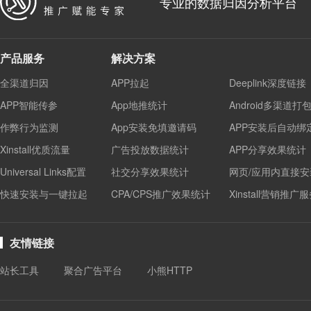
专业的数据归因分析平台
产品服务
解决方案
全渠道归因
APP拉起
Deeplink深度链接
APP智能传参
App地推统计
Android多渠道打
作弊行为监测
App安装免填邀请码
APP安装后自动绑
Xinstall优质流量
广告投放数据统计
APP分享效果统计
Universal Links配置
社交分享效果统计
网页/应用内直接安
快速安装与一键拉起
CPA/CPS推广效果统计
Xinstall营销推广
友情链接
站长工具
聚合广告平台
小熊HTTP