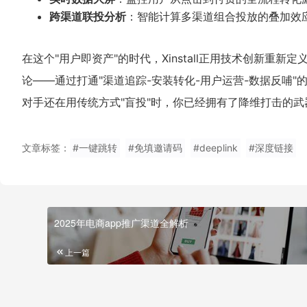
跨渠道联投分析
：智能计算多渠道组合投放的叠加效
在这个"用户即资产"的时代，Xinstall正用技术创新重
论——通过打通"渠道追踪-安装转化-用户运营-数据反哺
对手还在用传统方式"盲投"时，你已经拥有了降维打击的武器
文章标签：
#一键跳转
#免填邀请码
#deeplink
#深度链接
2025年电商app推广渠道全解析
上一篇