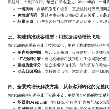
流程时，大量潜在用户早已在半途流失。Xinstall的「一
一键跳转
：自动识别用户设备，直接跳转对应应用商
免填邀请码
：通过深度链接自动绑定邀请关系，安装
场景还原
：用户安装后自动跳转至原活动页面，实现
三、构建精准获客模型：用数据驱动增长飞轮
Xinstall的杀手锏不止于技术优化，更在于构建数据驱动
用户画像拼图
：整合安装来源、设备信息、行为路径等
LTV预测引擎
：通过机器学习预判用户生命周期价值
渠道质量评分
：建立多维评估体系，智能识别羊毛党
动态归因系统
：支持首次点击、末次点击、线性归因
四、全景式增长解决方案：从获客到转化的完整
Xinstall的创新远不止于安装环节，更提供全链路的增长赋
场景化DeepLink
：实现H5/小程序/广告页与App场
实时数据大屏
：监控用户从点击到付费的全流程转化