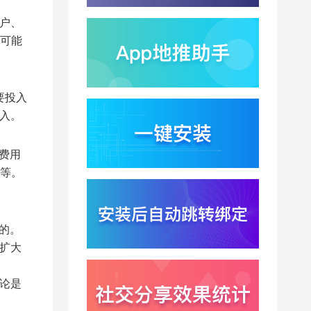
GPT5.6？超低价API引
爆智能体工具免填码安
用户、
2026-08-03
装潮
可能
蚂蚁灵波首轮拟募资15
亿？具身智能加速产业
落地凸显全链路设备归
2026-08-03
因紧迫性
要投入
亚马逊季度营收首次破
入。
2000亿美元？云与广告
双轮驱动下B端应用迎来
2026-07-31
分发与归因重构
费用
千问已在特斯拉车机内
等。
测？大模型上车打通跨
端服务与全渠道归因新
2026-07-31
闭环
Win11七月更新上线？桌
的。
面环境能力升级加速PC
扩大
端智能助手与应用分发
2026-07-30
一体化
论是