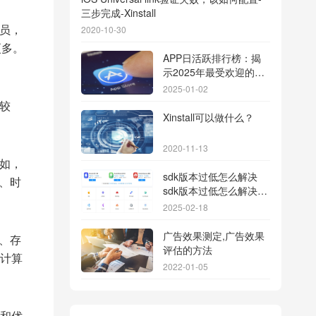
三步完成-Xinstall
员，
2020-10-30
更多。
APP日活跃排行榜：揭
示2025年最受欢迎的应
用背后的秘密
2025-01-02
较
Xinstall可以做什么？
2020-11-13
如，
sdk版本过低怎么解决
、时
sdk版本过低怎么解决华
为
2025-02-18
广告效果测定,广告效果
、存
评估的方法
计算
2022-01-05