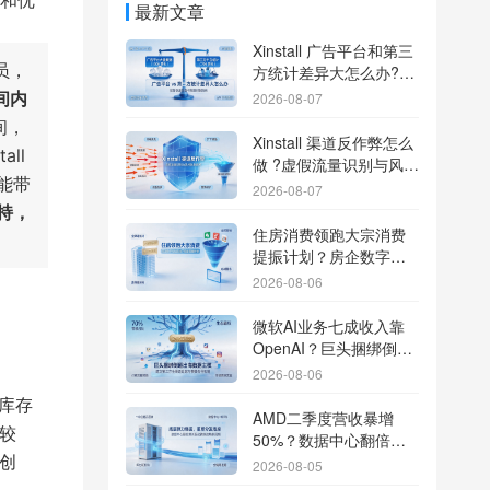
新和优
最新文章
Xinstall 广告平台和第三
员，
方统计差异大怎么办?数
据误差排查指南
间内
2026-08-07
间，
Xinstall 渠道反作弊怎么
ll
做 ?虚假流量识别与风控
能带
防刷解析
2026-08-07
持，
住房消费领跑大宗消费
提振计划？房企数字化
转型加速线下场景智能
2026-08-06
传参
微软AI业务七成收入靠
OpenAI？巨头捆绑倒逼
出海App独立追踪全渠道
2026-08-06
流量
库存
AMD二季度营收暴增
较
50%？数据中心翻倍增
创
长驱动跨端分发新底座
2026-08-05