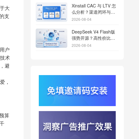
Xinstall CAC 与 LTV 怎
于大
么分析？渠道闭环与投
的支
放回报解析
2026-08-04
DeepSeek V4 Flash版
强势开源？高性价比基
座模型重塑长尾应用全
2026-08-04
用户
渠道统计版图
技术
Qwen3.8登顶开源王
座？2.4T巨兽引爆智能
，避
体免填邀请码分发潮
2026-08-04
爱，
行云科技算力订单超154
亿？底座产能扩张激活
AI应用多终端流转新周
2026-08-04
期
苹果带摄像头的 AirPods
预算
今年亮相？视觉智能引
爆硬件分发与全渠道归
千
2026-08-03
因升级
DeepSeek跑分超