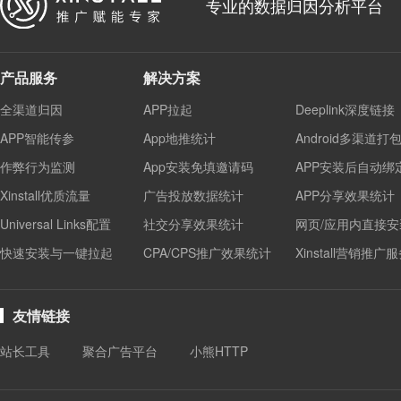
专业的数据归因分析平台
产品服务
解决方案
全渠道归因
APP拉起
Deeplink深度链接
APP智能传参
App地推统计
Android多渠道打
作弊行为监测
App安装免填邀请码
APP安装后自动绑
Xinstall优质流量
广告投放数据统计
APP分享效果统计
Universal Links配置
社交分享效果统计
网页/应用内直接安
快速安装与一键拉起
CPA/CPS推广效果统计
Xinstall营销推广
友情链接
站长工具
聚合广告平台
小熊HTTP