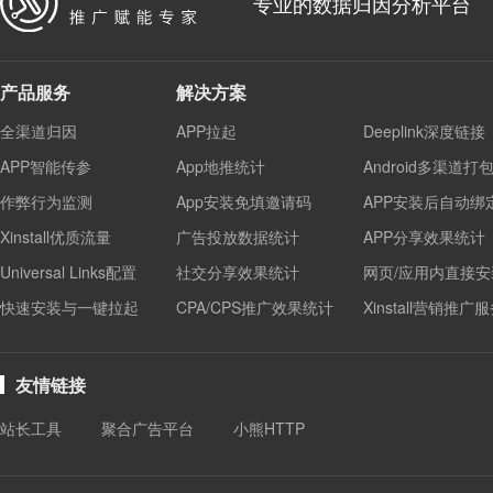
专业的数据归因分析平台
产品服务
解决方案
全渠道归因
APP拉起
Deeplink深度链接
APP智能传参
App地推统计
Android多渠道打
作弊行为监测
App安装免填邀请码
APP安装后自动绑
Xinstall优质流量
广告投放数据统计
APP分享效果统计
Universal Links配置
社交分享效果统计
网页/应用内直接安
快速安装与一键拉起
CPA/CPS推广效果统计
Xinstall营销推广
友情链接
站长工具
聚合广告平台
小熊HTTP