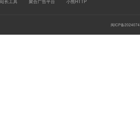
站长工具
聚合广告平台
小熊HTTP
闽ICP备2024074