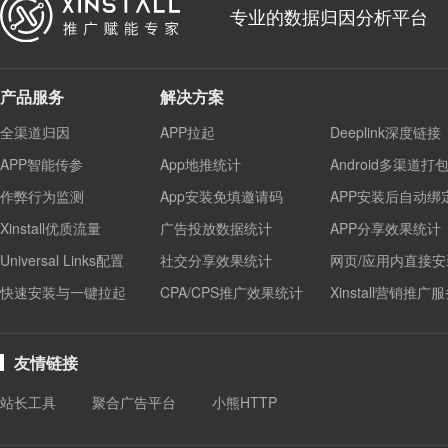
专业的数据归因分析平台
产品服务
解决方案
全渠道归因
APP拉起
Deeplink深度链接
APP智能传参
App地推统计
Android多渠道打
作弊行为监测
App安装免填邀请码
APP安装后自动绑
Xinstall优质流量
广告投放数据统计
APP分享效果统计
Universal Links配置
社交分享效果统计
网页/应用内直接安
快速安装与一键拉起
CPA/CPS推广效果统计
Xinstall营销推广
友情链接
站长工具
聚合广告平台
小熊HTTP