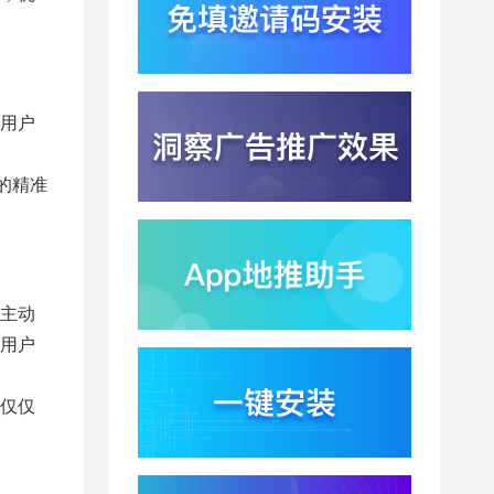
亿？底座产能扩张激活
AI应用多终端流转新周
2026-08-04
期
苹果带摄像头的 AirPods
今年亮相？视觉智能引
用户
爆硬件分发与全渠道归
2026-08-03
因升级
DeepSeek跑分超
的精准
GPT5.6？超低价API引
爆智能体工具免填码安
2026-08-03
装潮
蚂蚁灵波首轮拟募资15
亿？具身智能加速产业
主动
落地凸显全链路设备归
2026-08-03
因紧迫性
用户
亚马逊季度营收首次破
2000亿美元？云与广告
仅仅
双轮驱动下B端应用迎来
2026-07-31
分发与归因重构
千问已在特斯拉车机内
测？大模型上车打通跨