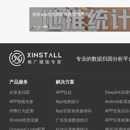
地推app怎么做最有效 地推教程
上一篇
专业的数据归因分析平
产品服务
解决方案
全渠道归因
APP拉起
Deeplink深
APP智能传参
App地推统计
Android多
作弊行为监测
App安装免填邀请码
APP安装后
Xinstall优质流量
广告投放数据统计
APP分享效
Universal Links配置
社交分享效果统计
网页/应用内