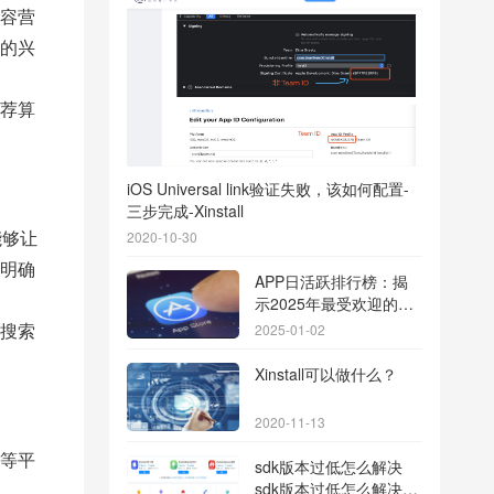
容营
的兴
荐算
iOS Universal link验证失败，该如何配置-
三步完成-Xinstall
能够让
2020-10-30
明确
APP日活跃排行榜：揭
示2025年最受欢迎的应
用背后的秘密
搜索
2025-01-02
Xinstall可以做什么？
2020-11-13
等平
sdk版本过低怎么解决
sdk版本过低怎么解决华