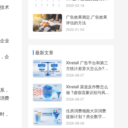
为
2025-02-18
技术
广告效果测定,广告效果
评估的方法
2022-01-05
企业
最新文章
，企
Xinstall 广告平台和第三
方统计差异大怎么办?数
据误差排查指南
2026-08-07
Xinstall 渠道反作弊怎么
系，
做 ?虚假流量识别与风控
消费
防刷解析
2026-08-07
住房消费领跑大宗消费
时，
提振计划？房企数字化
转型加速线下场景智能
2026-08-06
传参