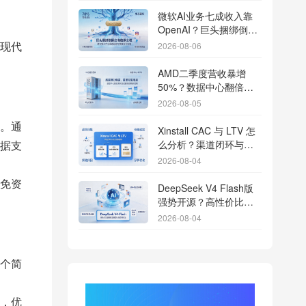
微软AI业务七成收入靠
OpenAI？巨头捆绑倒逼
出海App独立追踪全渠道
现代
2026-08-06
流量
AMD二季度营收暴增
50%？数据中心翻倍增
长驱动跨端分发新底座
2026-08-05
。通
Xinstall CAC 与 LTV 怎
么分析？渠道闭环与投
据支
放回报解析
2026-08-04
免资
DeepSeek V4 Flash版
强势开源？高性价比基
座模型重塑长尾应用全
2026-08-04
渠道统计版图
Qwen3.8登顶开源王
座？2.4T巨兽引爆智能
个简
体免填邀请码分发潮
2026-08-04
，优
行云科技算力订单超154