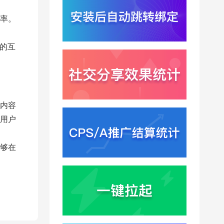
端服务与全渠道归因新
2026-07-31
闭环
率。
Win11七月更新上线？桌
面环境能力升级加速PC
端智能助手与应用分发
的互
2026-07-30
一体化
内容
用户
够在