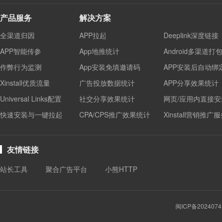
产品服务
解决方案
全渠道归因
APP拉起
Deeplink深度链接
APP智能传参
App地推统计
Android多渠道打
作弊行为监测
App安装免填邀请码
APP安装后自动绑
Xinstall优质流量
广告投放数据统计
APP分享效果统计
Universal Links配置
社交分享效果统计
网页/应用内直接安
快速安装与一键拉起
CPA/CPS推广效果统计
Xinstall营销推广
友情链接
站长工具
聚合广告平台
小熊HTTP
闽ICP备2024074