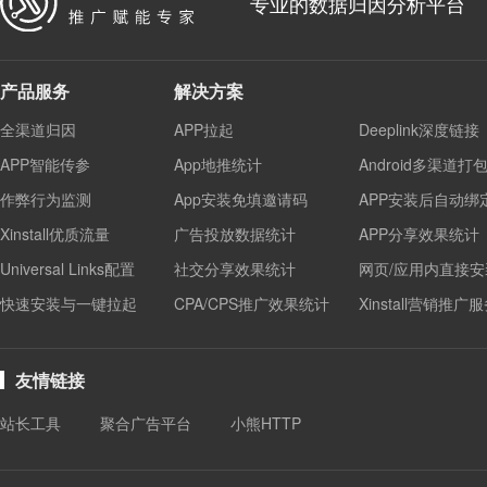
专业的数据归因分析平台
产品服务
解决方案
全渠道归因
APP拉起
Deeplink深度链接
APP智能传参
App地推统计
Android多渠道打
作弊行为监测
App安装免填邀请码
APP安装后自动绑
Xinstall优质流量
广告投放数据统计
APP分享效果统计
Universal Links配置
社交分享效果统计
网页/应用内直接安
快速安装与一键拉起
CPA/CPS推广效果统计
Xinstall营销推广
友情链接
站长工具
聚合广告平台
小熊HTTP