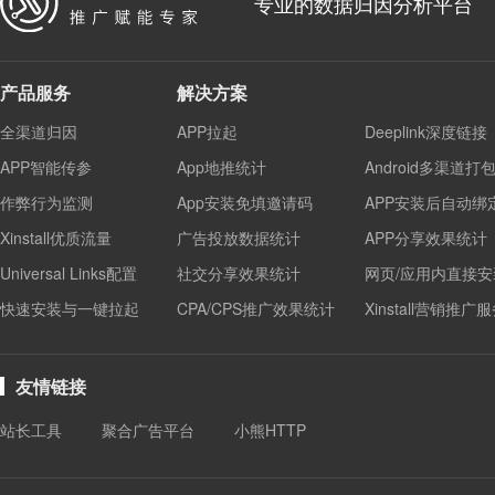
专业的数据归因分析平台
产品服务
解决方案
全渠道归因
APP拉起
Deeplink深度链接
APP智能传参
App地推统计
Android多渠道打
作弊行为监测
App安装免填邀请码
APP安装后自动绑
Xinstall优质流量
广告投放数据统计
APP分享效果统计
Universal Links配置
社交分享效果统计
网页/应用内直接安
快速安装与一键拉起
CPA/CPS推广效果统计
Xinstall营销推广
友情链接
站长工具
聚合广告平台
小熊HTTP